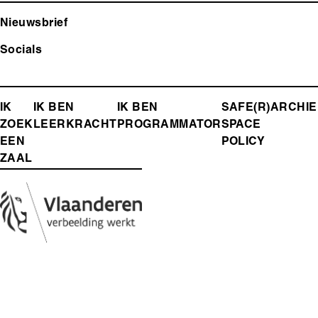
Nieuwsbrief
Socials
FOOTER-
IK
IK BEN
IK BEN
SAFE(R)
ARCHIE
ZOEK
LEERKRACHT
PROGRAMMATOR
SPACE
MENU
EEN
POLICY
ZAAL
Media
Afbeelding