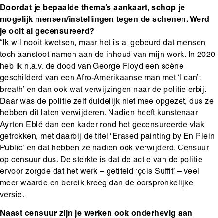
Doordat je bepaalde thema’s aankaart, schop je
mogelijk mensen/instellingen tegen de schenen. Werd
je ooit al gecensureerd?
“Ik wil nooit kwetsen, maar het is al gebeurd dat mensen
toch aanstoot namen aan de inhoud van mijn werk. In 2020
heb ik n.a.v. de dood van George Floyd een scène
geschilderd van een Afro-Amerikaanse man met ‘I can’t
breath’ en dan ook wat verwijzingen naar de politie erbij.
Daar was de politie zelf duidelijk niet mee opgezet, dus ze
hebben dit laten verwijderen. Nadien heeft kunstenaar
Ayrton Eblé dan een kader rond het gecensureerde vlak
getrokken, met daarbij de titel ‘Erased painting by En Plein
Public’ en dat hebben ze nadien ook verwijderd. Censuur
op censuur dus. De sterkte is dat de actie van de politie
ervoor zorgde dat het werk – getiteld ‘çois Suffit’ – veel
meer waarde en bereik kreeg dan de oorspronkelijke
versie.
Naast censuur zijn je werken ook onderhevig aan