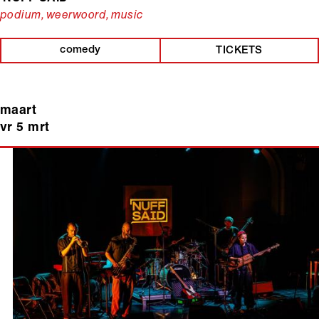
podium, weerwoord, music
comedy
TICKETS
maart
vr 5 mrt