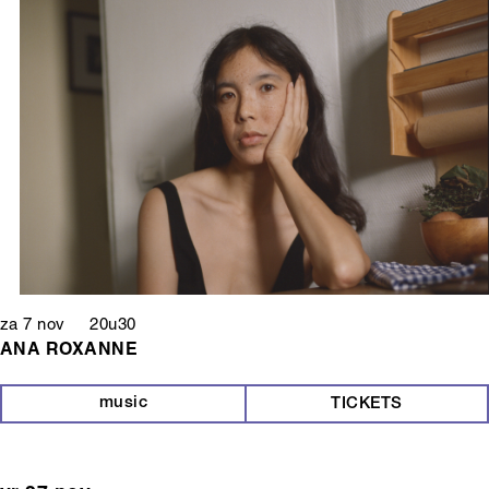
za 7 nov 20u30
ANA ROXANNE
music
TICKETS