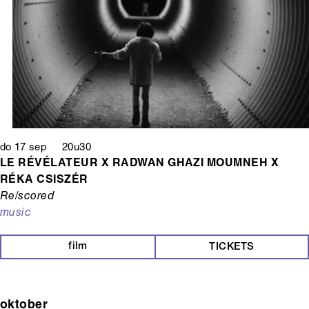
do 17 sep 20u30
LE RÉVÉLATEUR X RADWAN GHAZI MOUMNEH X
RÉKA CSISZÉR
Re/scored
music
film
TICKETS
oktober