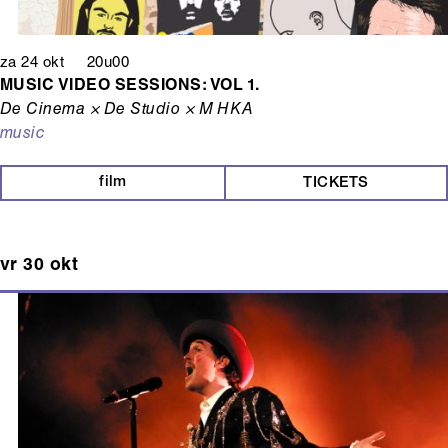
za 24 okt 20u00
MUSIC VIDEO SESSIONS: VOL 1.
De Cinema × De Studio × M HKA
music
film
TICKETS
vr 30 okt