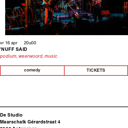
vr 16 apr 20u00
'NUFF SAID
podium, weerwoord, music
comedy
TICKETS
De Studio
Maarschalk Gérardstraat 4