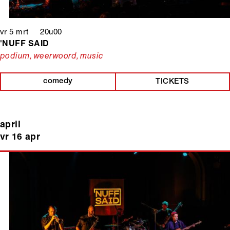
vr 5 mrt 20u00
'NUFF SAID
podium, weerwoord, music
comedy
TICKETS
april
vr 16 apr