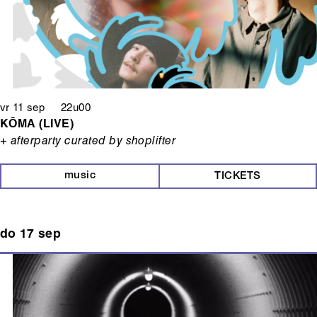
vr 11 sep 22u00
KŌMA (LIVE)
+ afterparty curated by shoplifter
music
TICKETS
do 17 sep