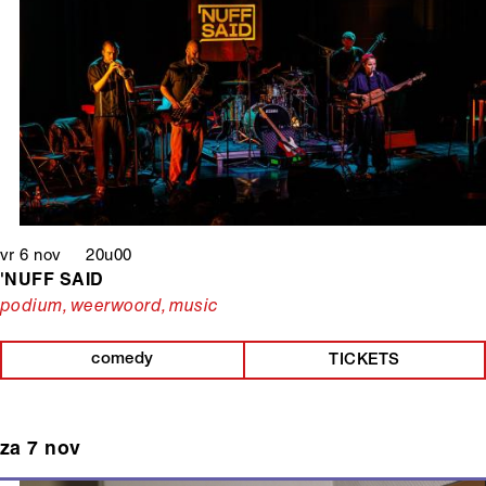
vr 6 nov 20u00
'NUFF SAID
podium, weerwoord, music
comedy
TICKETS
za 7 nov