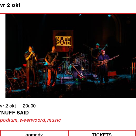
vr 2 okt
vr 2 okt 20u00
'NUFF SAID
podium, weerwoord, music
comedy
TICKETS