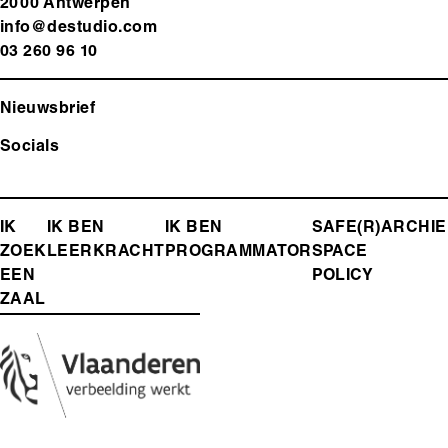
2000 Antwerp
en
info@destudio.com
03 260 96 10
Nieuwsbrief
Socials
FOOTER-
IK
IK BEN
IK BEN
SAFE(R)
ARCHIE
ZOEK
LEERKRACHT
PROGRAMMATOR
SPACE
MENU
EEN
POLICY
ZAAL
Media
Afbeelding