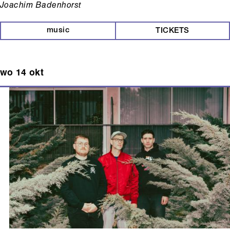
Joachim Badenhorst
music
TICKETS
wo 14 okt