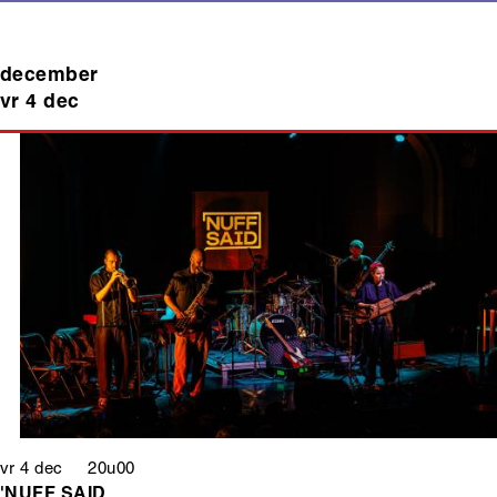
december
vr 4 dec
vr 4 dec 20u00
'NUFF SAID