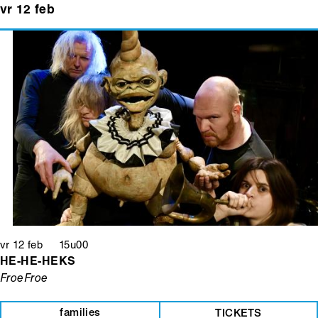
vr 12 feb
vr 12 feb 15u00
HE-HE-HEKS
FroeFroe
families
TICKETS