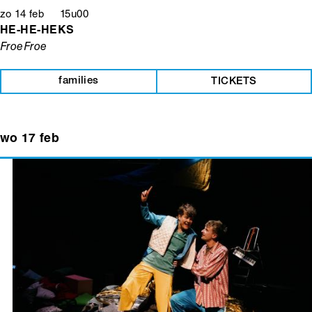
zo 14 feb 15u00
HE-HE-HEKS
FroeFroe
families
TICKETS
wo 17 feb