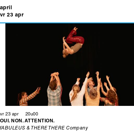
april
vr 23 apr
vr 23 apr 20u00
OUI. NON. ATTENTION.
fABULEUS & THERE THERE Company