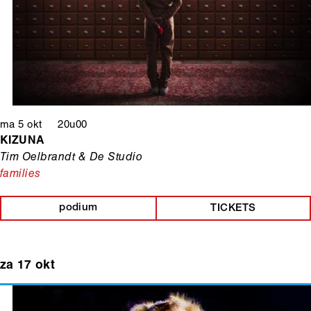
ma 5 okt 20u00
KIZUNA
Tim Oelbrandt & De Studio
families
podium
TICKETS
za 17 okt