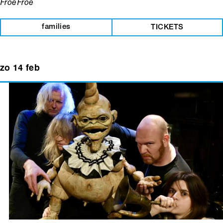
FroeFroe
families
TICKETS
zo 14 feb