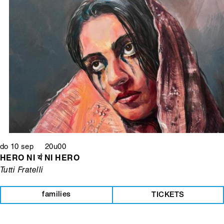
do 10 sep 20u00
HERO NI यं NI HERO
Tutti Fratelli
families
TICKETS