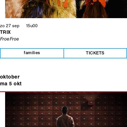
zo 27 sep 15u00
TRIX
FroeFroe
families
TICKETS
oktober
ma 5 okt