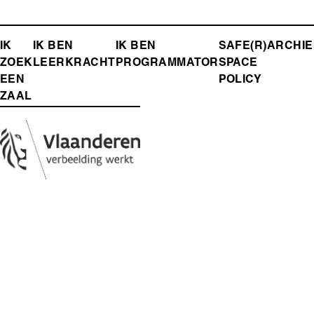
FOOTER-
IK
IK BEN
IK BEN
SAFE(R)
ARCHIE
ZOEK
LEERKRACHT
PROGRAMMATOR
SPACE
MENU
EEN
POLICY
ZAAL
Media
Afbeelding