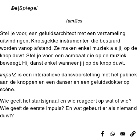
Leeftijd
1-4j
Ondertitel
De Spiegel
families
categorie
Stel je voor, een geluidsarchitect met een verzameling
uitvindingen. Knotsgekke instrumenten die bestuurd
worden vanop afstand. Ze maken enkel muziek als jij op de
knop duwt. Stel je voor, een acrobaat die op de muziek
beweegt. Hij danst enkel wanneer jij op de knop duwt.
ImpulZ
is een interactieve dansvoorstelling met het publiek
aan de knoppen en een danser en een geluidsdokter op
scène.
Wie geeft het startsignaal en wie reageert op wat of wie?
Wie geeft de eerste impuls? En wat gebeurt er als niemand
duwt?
Hoofdinhoud
Media
content