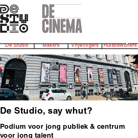
Skip
to
main
navigation
De Studio
Makers
Vrijwilligers
Huisbewoners
Subheader
over
ons
De Studio, say whut?
Podium voor jong publiek & centrum
Hoofdinhoud
voor jong talent