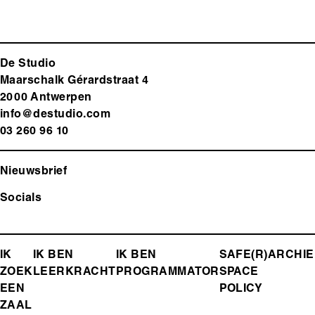
De Studio
Maarschalk Gérardstraat 4
2000 Antwerp
en
info@destudio.com
03 260 96 10
Nieuwsbrief
Socials
FOOTER-
IK
IK BEN
IK BEN
SAFE(R)
ARCHIE
ZOEK
LEERKRACHT
PROGRAMMATOR
SPACE
MENU
EEN
POLICY
ZAAL