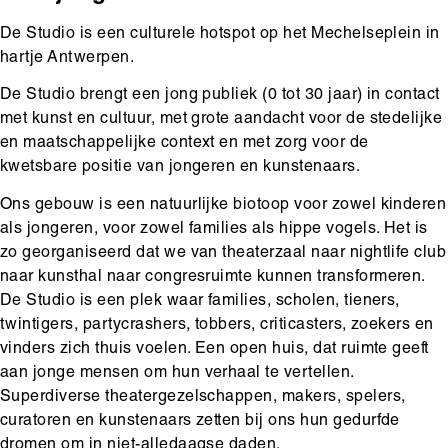
De Studio is een culturele hotspot op het Mechelseplein in
hartje Antwerpen.
De Studio brengt een jong publiek (0 tot 30 jaar) in contact
met kunst en cultuur
, met grote aandacht voor de stedelijke
en maatschappelijke context en met zorg
voor de
kwetsbare positie van jongeren en kunstenaars.
Ons gebouw is
een natuurlijke biotoop voor zowel kinderen
als jongeren, voor zowel families als hippe vogels. Het is
zo georganiseerd dat we van theaterzaal naar nightlife club
naar kunsthal naar congresruimte kunnen transformeren.
De Studio is een
plek waar f
amilies, scholen, tieners,
twintigers, partycrashers, tobbers, criticasters, zoekers en
vinders
zich thuis voelen. Een
open huis, dat ruimte geeft
aan jonge mensen om hun verhaal te vertellen.
Superdiverse theatergezelschappen, makers, spelers,
curatoren en kunstenaars zetten bij ons hun gedurfde
dromen om in niet-alledaagse daden.