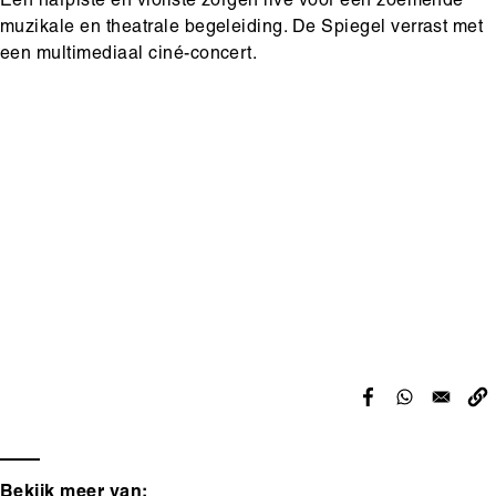
Een harpiste en violiste zorgen live voor een zoemende
muzikale en theatrale begeleiding. De Spiegel verrast met
een multimediaal ciné-concert.
Hoofdinhoud
Media
content
Bekijk meer van: