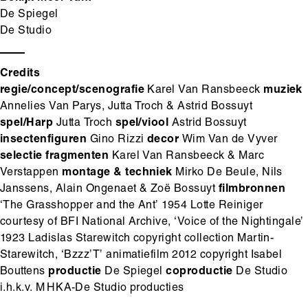
De Spiegel
De Studio
Credits
regie/concept/scenografie
Karel Van Ransbeeck
muziek
Annelies Van Parys, Jutta Troch & Astrid Bossuyt
spel/Harp
Jutta Troch
spel/viool
Astrid Bossuyt
insectenfiguren
Gino Rizzi
decor
Wim Van de Vyver
selectie fragmenten
Karel Van Ransbeeck & Marc
Verstappen
montage & techniek
Mirko De Beule, Nils
Janssens, Alain Ongenaet & Zoë Bossuyt
filmbronnen
‘The Grasshopper and the Ant’ 1954 Lotte Reiniger
courtesy of BFI National Archive, ‘Voice of the Nightingale’
1923 Ladislas Starewitch copyright collection Martin-
Starewitch, ‘Bzzz’T’ animatiefilm 2012 copyright Isabel
Bouttens
productie
De Spiegel
coproductie
De Studio
i.h.k.v. M HKA-De Studio producties