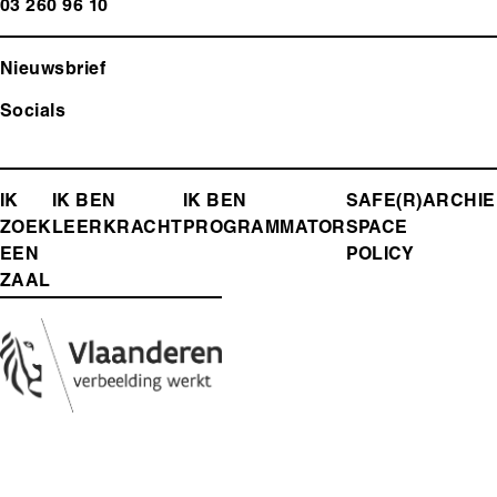
03 260 96 10
Nieuwsbrief
Socials
FOOTER-
IK
IK BEN
IK BEN
SAFE(R)
ARCHIE
ZOEK
LEERKRACHT
PROGRAMMATOR
SPACE
MENU
EEN
POLICY
ZAAL
Media
Afbeelding