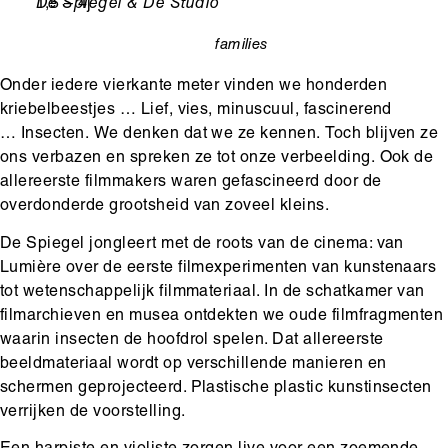
Leeftijd
1,5 – 4j
Ondertitel
De Spiegel & De Studio
families
categorie
Onder iedere vierkante meter vinden we honderden
kriebelbeestjes … Lief, vies, minuscuul, fascinerend
… Insecten. We denken dat we ze kennen. Toch blijven ze
ons verbazen en spreken ze tot onze verbeelding. Ook de
allereerste filmmakers waren gefascineerd door de
overdonderde grootsheid van zoveel kleins.
De Spiegel jongleert met de roots van de cinema: van
Lumière over de eerste filmexperimenten van kunstenaars
tot wetenschappelijk filmmateriaal. In de schatkamer van
filmarchieven en musea ontdekten we oude filmfragmenten
waarin insecten de hoofdrol spelen. Dat allereerste
beeldmateriaal wordt op verschillende manieren en
schermen geprojecteerd. Plastische plastic kunstinsecten
verrijken de voorstelling.