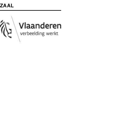
ZAAL
Media
Afbeelding