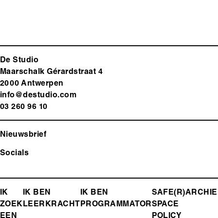
De Studio
Maarschalk Gérardstraat 4
2000 Antwerp
en
info@destudio.com
03 260 96 10
Nieuwsbrief
Socials
FOOTER-
IK
IK BEN
IK BEN
SAFE(R)
ARCHIE
ZOEK
LEERKRACHT
PROGRAMMATOR
SPACE
MENU
EEN
POLICY