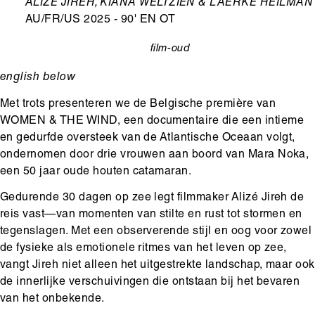
Ondertitel
ALIZÉ JIREH, KIANA WELTZIEN & LAERKE HEILMAN
AU/FR/US 2025 - 90' EN OT
film-oud
categorie
english below
Met trots presenteren we de Belgische première van
WOMEN & THE WIND, een documentaire die een intieme
en gedurfde oversteek van de Atlantische Oceaan volgt,
ondernomen door drie vrouwen aan boord van Mara Noka,
een 50 jaar oude houten catamaran.
Gedurende 30 dagen op zee legt filmmaker Alizé Jireh de
reis vast—van momenten van stilte en rust tot stormen en
tegenslagen. Met een observerende stijl en oog voor zowel
de fysieke als emotionele ritmes van het leven op zee,
vangt Jireh niet alleen het uitgestrekte landschap, maar ook
de innerlijke verschuivingen die ontstaan bij het bevaren
van het onbekende.