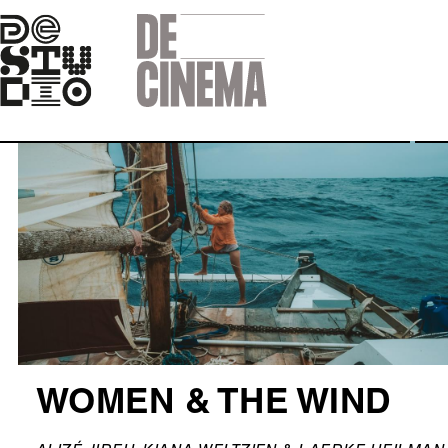
Skip
to
main
navigation
Afbeelding
WOMEN & THE WIND