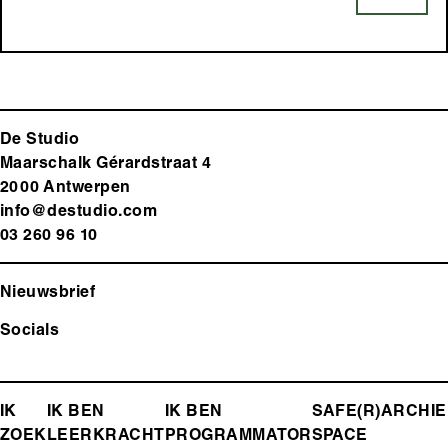
De Studio
Maarschalk Gérardstraat 4
2000 Antwerp
en
info@destudio.com
03 260 96 10
Nieuwsbrief
Socials
FOOTER-
IK
IK BEN
IK BEN
SAFE(R)
ARCHIE
ZOEK
LEERKRACHT
PROGRAMMATOR
SPACE