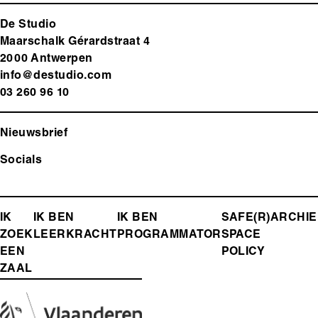
De Studio
Maarschalk Gérardstraat 4
2000 Antwerp
en
info@destudio.com
03 260 96 10
Nieuwsbrief
Socials
FOOTER-
IK
IK BEN
IK BEN
SAFE(R)
ARCHIE
ZOEK
LEERKRACHT
PROGRAMMATOR
SPACE
MENU
EEN
POLICY
ZAAL
Media
Afbeelding