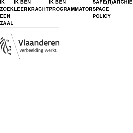
FOOTER-
IK
IK BEN
IK BEN
SAFE(R)
ARCHIE
ZOEK
LEERKRACHT
PROGRAMMATOR
SPACE
MENU
EEN
POLICY
ZAAL
Media
Afbeelding