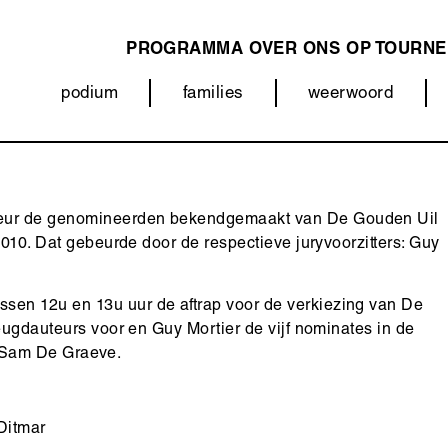
PROGRAMMA
OVER ONS
OP TOURNE
MAIN
podium
families
weerwoord
NAVIGATION
Categorieën
(menu)
meur de genomineerden bekendgemaakt van De Gouden Uil
2010. Dat gebeurde door de respectieve juryvoorzitters: Guy
en 12u en 13u uur de aftrap voor de verkiezing van De
eugdauteurs voor en Guy Mortier de vijf nominates in de
id Sam De Graeve.
Ditmar