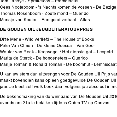
Tom Lanoye - Sprakeloos – Prometheus
Cees Nooteboom - 's Nachts komen de vossen - De Bezige 
Thomas Rosenboom - Zoete mond – Querido
Mensje van Keulen - Een goed verhaal - Atlas
DE GOUDEN UIL JEUGDLITERATUURPRIJS
Ditte Merle - Wild verliefd – The House of Books
Peter Van Olmen - De kleine Odessa – Van Goor
Wouter van Reek - Keepvogel / Het diepste gat – Leopold
Marita de Sterck - De hondeneters – Querido
Marije Tolman & Ronald Tolman - De boomhut - Lemniscaat
U kan uw stem dan uitbrengen voor De Gouden Uil Prijs van
maakt bovendien kans op een goedgevulde De Gouden Uil b
jaar. Je kiest zelf welk boek daar volgens jou absoluut in 
De bekendmaking van de winnaars van De Gouden Uil 2010 
avonds om 21u te bekijken tijdens Cobra TV op Canvas.