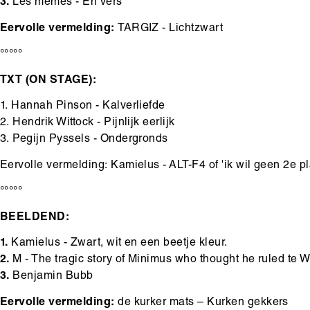
3.
Les memes - En vers
Eervolle vermelding:
TARGIZ - Lichtzwart
°°°°°
TXT (ON STAGE):
1. Hannah Pinson - Kalverliefde
2. Hendrik Wittock - Pijnlijk eerlijk
3. Pegijn Pyssels - Ondergronds
Eervolle vermelding: Kamielus - ALT-F4 of 'ik wil geen 2e p
°°°°°
BEELDEND:
1.
Kamielus - Zwart, wit en een beetje kleur.
2.
M - The tragic story of Minimus who thought he ruled te W
3.
Benjamin Bubb
Eervolle vermelding:
de kurker mats – Kurken gekkers