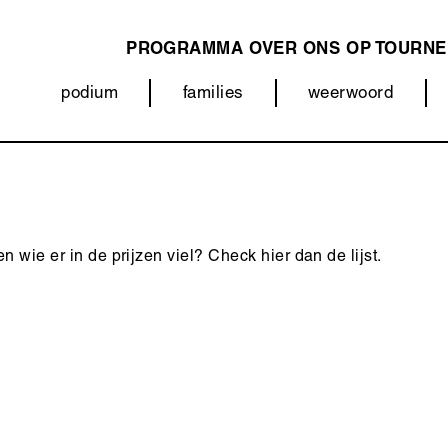
PROGRAMMA
OVER ONS
OP TOURNE
MAIN
podium
families
weerwoord
NAVIGATION
Categorieën
(menu)
 wie er in de prijzen viel? Check hier dan de lijst.