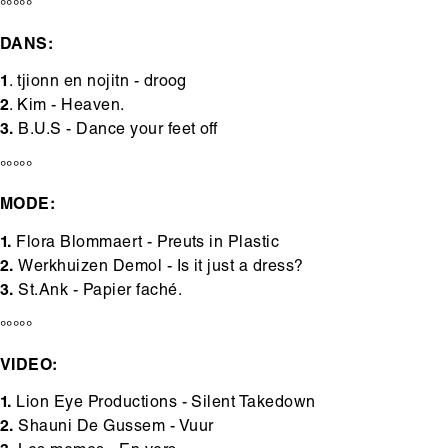
°°°°°
DANS:
1
. tjionn en nojitn - droog
2
. Kim - Heaven.
3.
B.U.S - Dance your feet off
°°°°°
MODE:
1.
Flora Blommaert - Preuts in Plastic
2.
Werkhuizen Demol - Is it just a dress?
3.
St.Ank - Papier faché.
°°°°°
VIDEO:
1.
Lion Eye Productions - Silent Takedown
2.
Shauni De Gussem - Vuur