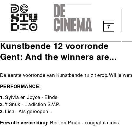
Skip
to
main
navigation
7
Kunstbende 12 voorronde
Gent: And the winners are...
Body
De eerste voorronde van Kunstbende 12 zit erop. Wil je weten
PERFORMANCE:
1
. Sylvia en Joyce - Einde
2
. 't Snuk - L'adiction S.V.P.
3
. Lisa - Als geroepen...
Eervolle vermelding:
Bert en Paula - congratulations