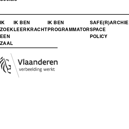
FOOTER-
IK
IK BEN
IK BEN
SAFE(R)
ARCHIE
ZOEK
LEERKRACHT
PROGRAMMATOR
SPACE
MENU
EEN
POLICY
ZAAL
Media
Afbeelding