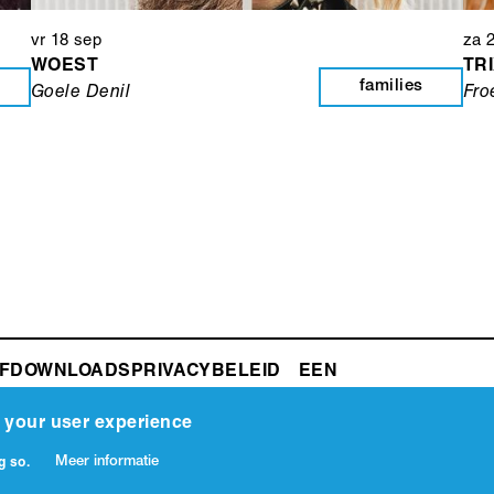
vr 18 sep
za 
WOEST
TR
families
Goele Denil
Fro
F
DOWNLOADS
PRIVACYBELEID
ZAAL
e your user experience
Meer informatie
g so.