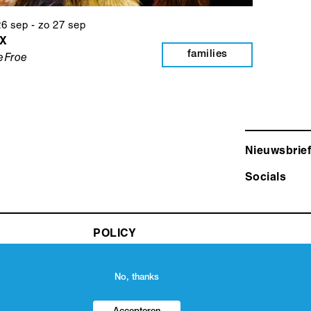
26 sep
-
zo 27 sep
IX
families
eFroe
Nieuwsbrief
Socials
POLICY
No, thanks