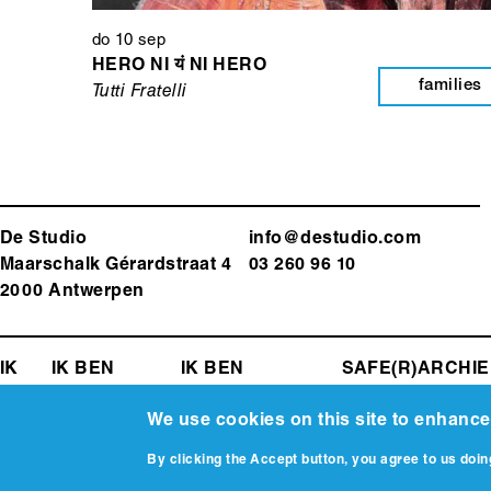
do 10 sep
HERO NI यं NI HERO
families
Tutti Fratelli
De Studio
info@destudio.com
Maarschalk Gérardstraat 4
03 260 96 10
2000 Antwerp
en
FOOTER-
IK
EEN
IK BEN
IK BEN
SAFE(R)
ARCHIE
ZOEK
LEERKRACHT
PROGRAMMATOR
SPACE
MENU
We use cookies on this site to enhanc
Media
Afbeelding
By clicking the Accept button, you agree to us doin