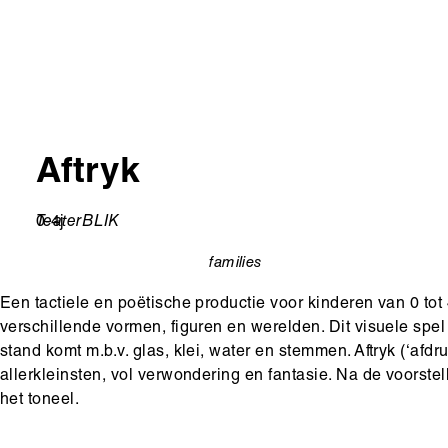
Aftryk
Leeftijd
0-4j
Ondertitel
TeaterBLIK
families
categorie
Een tactiele en poëtische productie voor kinderen van 0 tot
verschillende vormen, figuren en werelden. Dit visuele spe
stand komt m.b.v. glas, klei, water en stemmen. Aftryk (‘afd
allerkleinsten, vol verwondering en fantasie. Na de voorste
het toneel.