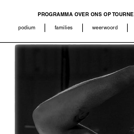
PROGRAMMA
OVER ONS
OP TOURNE
MAIN
podium
families
weerwoord
NAVIGATION
Categorieën
Afbeelding
(menu)
Vorige