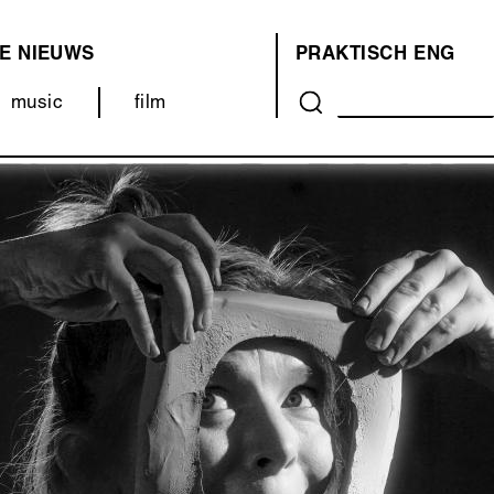
E
NIEUWS
PRAKTISCH
ENG
OVER
music
film
ONS
(MENU)
Volgende