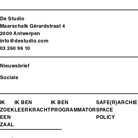
De Studio
Maarschalk Gérardstraat 4
2000 Antwerp
en
info@destudio.com
03 260 96 10
Nieuwsbrief
Socials
FOOTER-
IK
IK BEN
IK BEN
SAFE(R)
ARCHIE
ZOEK
LEERKRACHT
PROGRAMMATOR
SPACE
MENU
EEN
POLICY
ZAAL