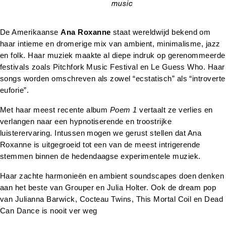
music
categorie
De Amerikaanse 
Ana Roxanne
 staat wereldwijd bekend om 
haar intieme en dromerige mix van ambient, minimalisme, jazz 
en folk. Haar muziek maakte al diepe indruk op gerenommeerde 
festivals zoals Pitchfork Music Festival en Le Guess Who. Haar 
songs worden omschreven als zowel “ecstatisch” als “introverte 
euforie”.
Met haar meest recente album 
Poem 1
 vertaalt ze verlies en 
verlangen naar een hypnotiserende en troostrijke 
luisterervaring. Intussen mogen we gerust stellen dat Ana 
Roxanne is uitgegroeid tot een van de meest intrigerende 
stemmen binnen de hedendaagse experimentele muziek.
Haar zachte harmonieën en ambient soundscapes doen denken 
aan het beste van Grouper en Julia Holter. Ook de dream pop 
van Julianna Barwick, Cocteau Twins, This Mortal Coil en Dead 
Can Dance is nooit ver weg