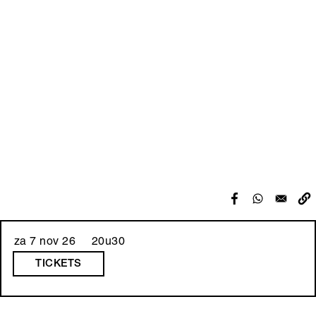
Hoofdinhoud
Media
content
za 7 nov 26 20u30
TICKETS