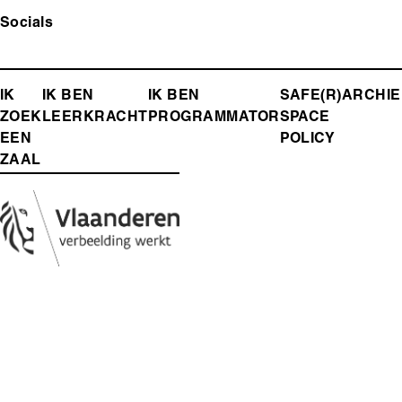
Socials
FOOTER-
IK
IK BEN
IK BEN
SAFE(R)
ARCHIE
ZOEK
LEERKRACHT
PROGRAMMATOR
SPACE
MENU
EEN
POLICY
ZAAL
Media
Afbeelding