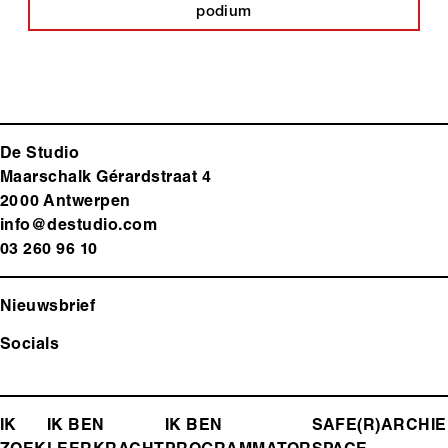
podium
De Studio
Maarschalk Gérardstraat 4
2000 Antwerp
en
info@destudio.com
03 260 96 10
Nieuwsbrief
Socials
FOOTER-
IK
IK BEN
IK BEN
SAFE(R)
ARCHIE