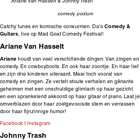
Ondertitel
Ariane Van Hasselt & Johnny Trash
comedy
podium
categorie
Catchy tunes en komische oorwurmen. Da's
Comedy &
Guitars
, live op Mad Goat Comedy Festival!
Ariane Van Hasselt
Ariane
houdt van veel verschillende dingen. Van zingen en
comedy. En cowboyboots. En ook haar zoontje. En haar lief
en zijn drie kinderen uiteraard. Maar toch vooral van
comedy en zingen. Ze vertelt stoute verhalen en gênante
geheimen met een onschuldige glimlach op haar gezicht
en een sprankelend akkoord op haar gitaar of piano. Laat je
omverblazen door haar zoetgevooisde stem en verrassen
door haar fijnzinnige humor!
Facebook
|
Instagram
Johnny Trash