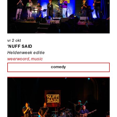
vr 2 okt
'NUFF SAID
Heldenweek editie
weerwoord
,
music
comedy