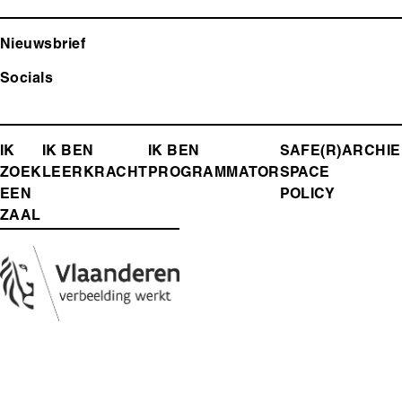
Nieuwsbrief
Socials
FOOTER-
IK
IK BEN
IK BEN
SAFE(R)
ARCHIE
ZOEK
LEERKRACHT
PROGRAMMATOR
SPACE
MENU
EEN
POLICY
ZAAL
Media
Afbeelding