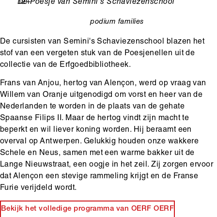
Leeftijd
12+
Ondertitel
De Poesje van Semini's Schaviezenschool
podium
families
categorie
De cursisten van Semini's Schaviezenschool blazen het
stof van een vergeten stuk van de Poesjenellen uit de
collectie van de Erfgoedbibliotheek.
Frans van Anjou, hertog van Alençon, werd op vraag van
Willem van Oranje uitgenodigd om vorst en heer van de
Nederlanden te worden in de plaats van de gehate
Spaanse Filips II. Maar de hertog vindt zijn macht te
beperkt en wil liever koning worden. Hij beraamt een
overval op Antwerpen. Gelukkig houden onze wakkere
Schele en Neus, samen met een warme bakker uit de
Lange Nieuwstraat, een oogje in het zeil. Zij zorgen ervoor
dat Alençon een stevige rammeling krijgt en de Franse
Furie verijdeld wordt.
Bekijk het volledige programma van OERF OERF