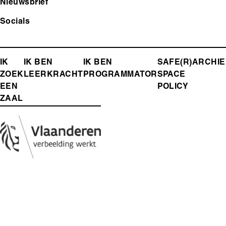
Nieuwsbrief
Socials
FOOTER-
IK
IK BEN
IK BEN
SAFE(R)
ARCHIE
ZOEK
LEERKRACHT
PROGRAMMATOR
SPACE
MENU
EEN
POLICY
ZAAL
Media
Afbeelding