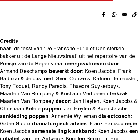
Credits
naar
: de tekst van ‘De Fransche Furie of Den sterken
bakker uit de Lange Nieuwstraat’ uit het repertoire van de
Poesje van de Repenstraat
neergeschreven door
:
Armand Deschamps
bewerkt door
: Koen Jacobs, Frank
Badisco & de cast
met
: Sven Couwels, Katrien Demeester,
Tony Foquet, Randy Paredis, Phaedra Suykerbuyk,
Maarten Van Rompaey & Kristiaan Verhoeven
trekzak
:
Maarten Van Rompaey
decor
: Jan Heylen, Koen Jacobs &
Christiaan Ketele
poppen
: Jan Heylen & Koen Jacobs
aankleding poppen
: Annemie Wylleman
dialectcoach
:
Gabie Guldix
dramaturgisch advies
: Frank Badisco
regie
:
Koen Jacobs
samenstelling klankband
: Koen Jacobs
een
initiatief van
: het Antwerps Komitee Semini in Ere