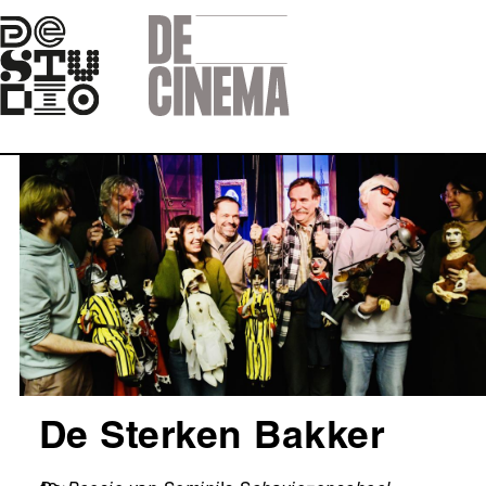
Skip
to
main
navigation
Afbeelding
De Sterken Bakker