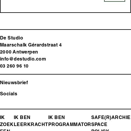
De Studio
Maarschalk Gérardstraat 4
2000 Antwerp
en
info@destudio.com
03 260 96 10
Nieuwsbrief
Socials
FOOTER-
IK
IK BEN
IK BEN
SAFE(R)
ARCHIE
ZOEK
LEERKRACHT
PROGRAMMATOR
SPACE
MENU