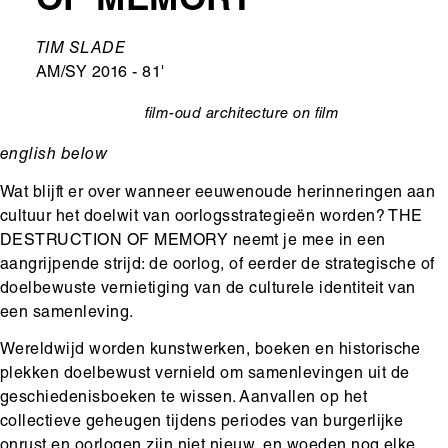
OF MEMORY
Ondertitel
TIM SLADE
AM/SY 2016 - 81'
film-oud
architecture on film
categorie
english below
Wat blijft er over wanneer eeuwenoude herinneringen aan
cultuur het doelwit van oorlogsstrategieën worden? THE
DESTRUCTION OF MEMORY neemt je mee in een
aangrijpende strijd: de oorlog, of eerder de strategische of
doelbewuste vernietiging van de culturele identiteit van
een samenleving.
Wereldwijd worden kunstwerken, boeken en historische
plekken doelbewust vernield om samenlevingen uit de
geschiedenisboeken te wissen. Aanvallen op het
collectieve geheugen tijdens periodes van burgerlijke
onrust en oorlogen zijn niet nieuw, en woeden nog elke