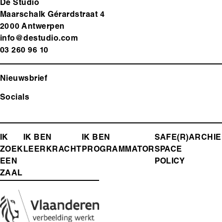
De Studio
Maarschalk Gérardstraat 4
2000 Antwerp
en
info@destudio.com
03 260 96 10
Nieuwsbrief
Socials
FOOTER-
IK
IK BEN
IK BEN
SAFE(R)
ARCHIE
ZOEK
LEERKRACHT
PROGRAMMATOR
SPACE
MENU
EEN
POLICY
ZAAL
Media
Afbeelding