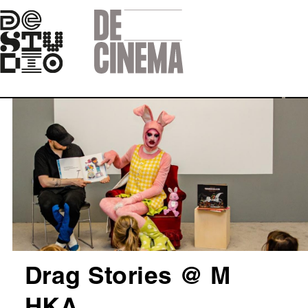
Skip
to
main
navigation
Afbeelding
Drag Stories @ M