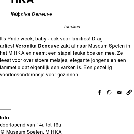
HKA
Leeftijd
4-8j
Ondertitel
Veronika Deneuve
families
categorie
It's Pride week, baby - ook voor families! Drag
artiest
Veronika Deneuve
zakt af naar Museum Spelen in
het M HKA en neemt een stapel leuke boeken mee. Ze
leest voor over stoere meisjes, elegante jongens en een
lammetje dat eigenlijk een varken is. Een gezellig
voorleesonderonsje voor gezinnen.
Info
doorlopend van 14u tot 16u
@ Museum Spelen, M HKA