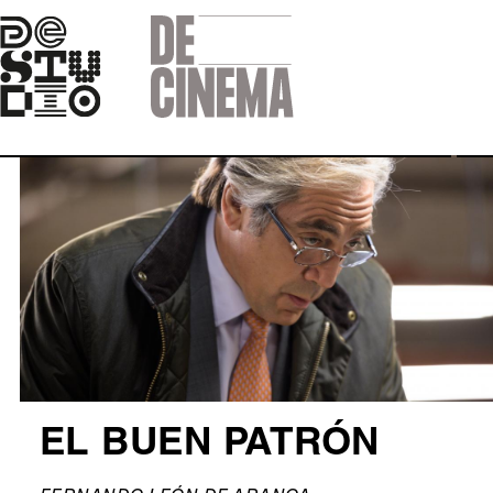
Skip
to
main
navigation
Afbeelding
EL BUEN PATRÓN