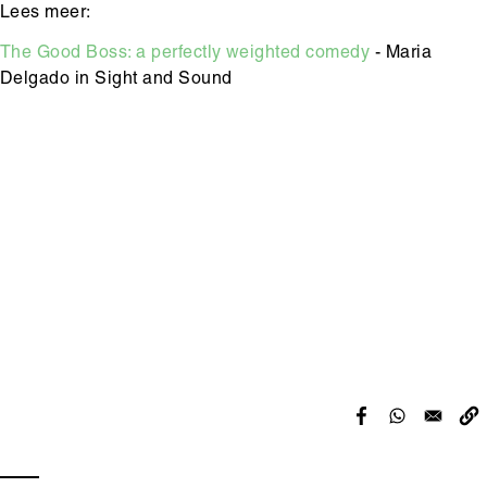
Lees meer:
The Good Boss: a perfectly weighted comedy
- Maria
Delgado in Sight and Sound
Hoofdinhoud
Media
content