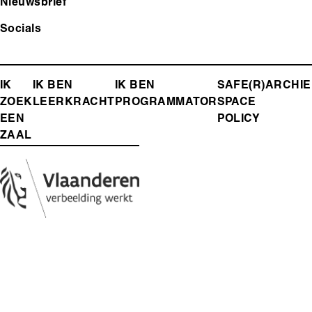
Nieuwsbrief
Socials
FOOTER-
IK
IK BEN
IK BEN
SAFE(R)
ARCHIE
ZOEK
LEERKRACHT
PROGRAMMATOR
SPACE
MENU
EEN
POLICY
ZAAL
Media
Afbeelding