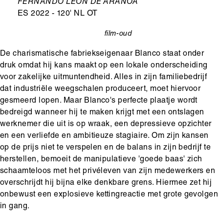
Ondertitel
FERNANDO LEÓN DE ARANOA
ES 2022 - 120' NL OT
film-oud
categorie
De charismatische fabriekseigenaar Blanco staat onder
druk omdat hij kans maakt op een lokale onderscheiding
voor zakelijke uitmuntendheid. Alles in zijn familiebedrijf
dat industriële weegschalen produceert, moet hiervoor
gesmeerd lopen. Maar Blanco's perfecte plaatje wordt
bedreigd wanneer hij te maken krijgt met een ontslagen
werknemer die uit is op wraak, een depressieve opzichter
en een verliefde en ambitieuze stagiaire. Om zijn kansen
op de prijs niet te verspelen en de balans in zijn bedrijf te
herstellen, bemoeit de manipulatieve 'goede baas' zich
schaamteloos met het privéleven van zijn medewerkers en
overschrijdt hij bijna elke denkbare grens. Hiermee zet hij
onbewust een explosieve kettingreactie met grote gevolgen
in gang.