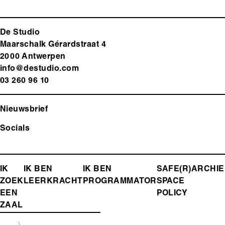
De Studio
Maarschalk Gérardstraat 4
2000 Antwerp
en
info@destudio.com
03 260 96 10
Nieuwsbrief
Socials
FOOTER-
IK
IK BEN
IK BEN
SAFE(R)
ARCHIE
ZOEK
LEERKRACHT
PROGRAMMATOR
SPACE
MENU
EEN
POLICY
ZAAL