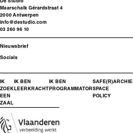
De Studio
Maarschalk Gérardstraat 4
2000 Antwerp
en
info@destudio.com
03 260 96 10
Nieuwsbrief
Socials
FOOTER-
IK
IK BEN
IK BEN
SAFE(R)
ARCHIE
ZOEK
LEERKRACHT
PROGRAMMATOR
SPACE
MENU
EEN
POLICY
ZAAL
Media
Afbeelding