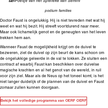
Leeftijd
12+
Ondertitel
De Poesje van het Spelleke van Semini
podium
families
categorie
Doctor Faust is ongelukkig. Hij is niet tevreden met wat hij
weet en wat hij bezit. Hij streeft voortdurend naar meer.
Maar ook lichamelijk genot en de geneugten van het leven
trekken hem aan.
Wanneer Faust de mogelijkheid krijgt om de duivel te
bezweren, ziet de duivel op zijn beurt de kans schoon om
de ongelukkige geleerde in de val te lokken. Ze sluiten een
contract af waarbij Faust kan beschikken over duivelse
magische krachten en al het genot van de wereld, in ruil
voor zijn ziel. Maar als de Neus op het toneel komt, is het
niet langer duidelijk of de plannen van de duivel en Faust
zomaar zullen kunnen doorgaan.
Bekijk het volledige programma van OERF OERF