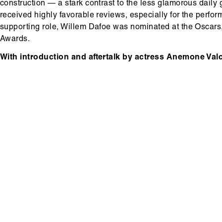
construction — a stark contrast to the less glamorous daily g
received highly favorable reviews, especially for the perfo
supporting role, Willem Dafoe was nominated at the Oscar
Awards.
With introduction and aftertalk by actress
Anemone Valck
Hoofdinhoud
Media
content