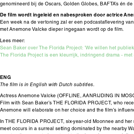
genomineerd bij de Oscars, Golden Globes, BAFTA’s én de 
De film wordt ingeleid en nabesproken door actrice Ane
Een week na de vertoning zal er een podcastaflevering va
met Anemone Valcke dieper ingegaan wordt op de film.
Lees meer:
Sean Baker over The Florida Project: 'We willen het publie
The Florida Project is een kleurrijk, indringend drama - me
ENG
The film is in English with Dutch subtitles.
Actress Anemone Valcke (OFFLINE, AANRIJDING IN MOSCO
Film with Sean Baker’s THE FLORIDA PROJECT, who recent
Anemone will elaborate on her choice and the film’s influen
In THE FLORIDA PROJECT, six-year-old Moonnee and her mo
meet occurs in a surreal setting dominated by the nearby W