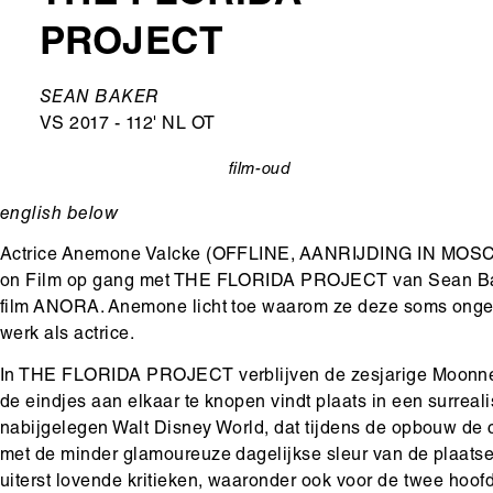
PROJECT
Ondertitel
SEAN BAKER
VS 2017 - 112' NL OT
film-oud
categorie
english below
Actrice Anemone Valcke (OFFLINE, AANRIJDING IN MOSCO
on Film op gang met THE FLORIDA PROJECT van Sean Bake
film ANORA. Anemone licht toe waarom ze deze soms ongema
werk als actrice.
In THE FLORIDA PROJECT verblijven de zesjarige Moonnee
de eindjes aan elkaar te knopen vindt plaats in een surrea
nabijgelegen Walt Disney World, dat tijdens de opbouw de c
met de minder glamoureuze dagelijkse sleur van de plaatse
uiterst lovende kritieken, waaronder ook voor de twee hoofd