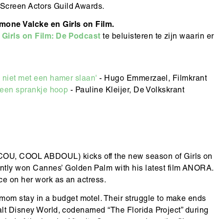
Screen Actors Guild Awards.
mone Valcke en Girls on Film.
n
Girls on Film: De Podcast
te beluisteren te zijn waarin er
k niet met een hamer slaan'
- Hugo Emmerzael, Filmkrant
t een sprankje hoop
- Pauline Kleijer, De Volkskrant
U, COOL ABDOUL) kicks off the new season of Girls on
ly won Cannes’ Golden Palm with his latest film ANORA.
ce on her work as an actress.
m stay in a budget motel. Their struggle to make ends
alt Disney World, codenamed “The Florida Project” during