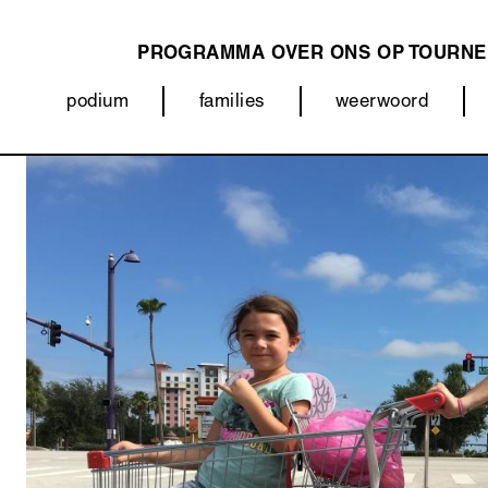
PROGRAMMA
OVER ONS
OP TOURNE
MAIN
podium
families
weerwoord
NAVIGATION
Categorieën
Afbeelding
(menu)