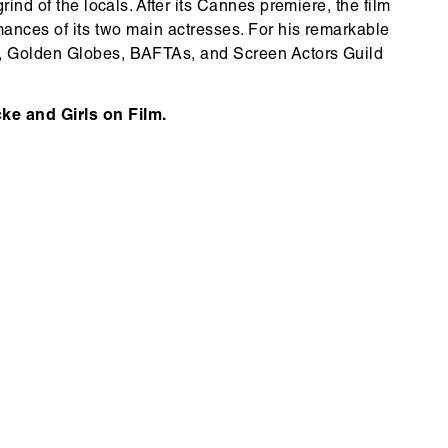
rind of the locals. After its Cannes premiere, the film
rmances of its two main actresses. For his remarkable
s, Golden Globes, BAFTAs, and Screen Actors Guild
e and Girls on Film.