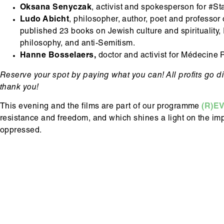
Oksana Senyczak
, activist and spokesperson for #S
Ludo Abicht
, philosopher, author, poet and professor
published 23 books on Jewish culture and spirituality, I
philosophy, and anti-Semitism.
Hanne Bosselaers,
doctor and activist for Médecine 
Reserve your spot by paying what you can! All profits go di
thank you!
This evening and the films are part of our programme
(R)E
resistance and freedom, and which shines a light on the impo
oppressed.
Hoofdinhoud
Media
content