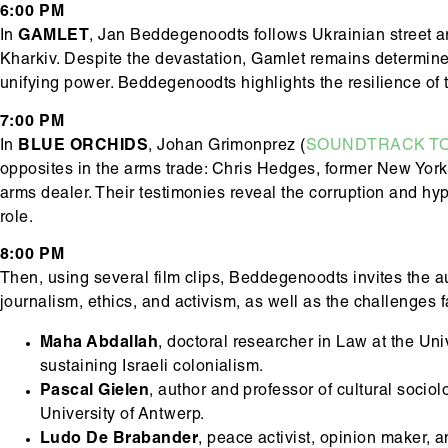
6:00 PM
In
GAMLET
, Jan Beddegenoodts follows Ukrainian street ar
Kharkiv. Despite the devastation, Gamlet remains determined
unifying power. Beddegenoodts highlights the resilience of
7:00 PM
In
BLUE ORCHIDS
, Johan Grimonprez (
SOUNDTRACK TO 
opposites in the arms trade: Chris Hedges, former New York
arms dealer. Their testimonies reveal the corruption and hyp
role.
8:00 PM
Then, using several film clips, Beddegenoodts invites the au
journalism, ethics, and activism, as well as the challenges
Maha Abdallah
, doctoral researcher in Law at the Uni
sustaining Israeli colonialism.
Pascal Gielen
, author and professor of cultural sociol
University of Antwerp.
Ludo De Brabander
, peace activist, opinion maker,