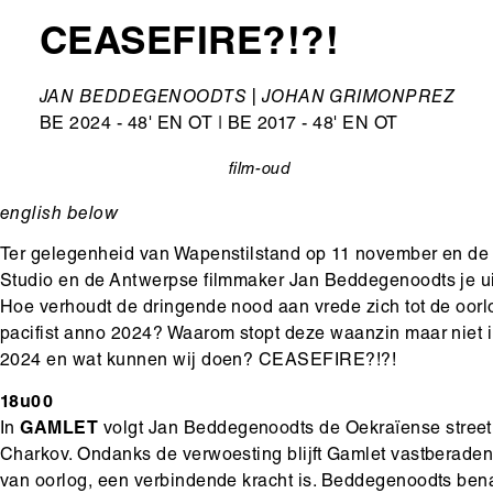
CEASEFIRE?!?!
Ondertitel
JAN BEDDEGENOODTS | JOHAN GRIMONPREZ
BE 2024 - 48' EN OT | BE 2017 - 48' EN OT
film-oud
categorie
english below
Ter gelegenheid van Wapenstilstand op 11 november en de
Studio en de Antwerpse filmmaker Jan Beddegenoodts je ui
Hoe verhoudt de dringende nood aan vrede zich tot de oorl
pacifist anno 2024? Waarom stopt deze waanzin maar niet i
2024 en wat kunnen wij doen? CEASEFIRE?!?!
18u00
In
GAMLET
volgt Jan Beddegenoodts de Oekraïense street 
Charkov. Ondanks de verwoesting blijft Gamlet vastberaden 
van oorlog, een verbindende kracht is. Beddegenoodts ben