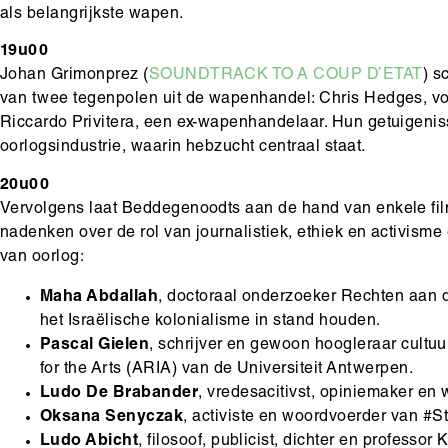
als belangrijkste wapen.
19u00
Johan Grimonprez (
SOUNDTRACK TO A COUP D’ETAT
) s
van twee tegenpolen uit de wapenhandel: Chris Hedges, v
Riccardo Privitera, een ex-wapenhandelaar. Hun getuigenis
oorlogsindustrie, waarin hebzucht centraal staat.
20u00
Vervolgens laat Beddegenoodts aan de hand van enkele fi
nadenken over de rol van journalistiek, ethiek en activism
van oorlog:
Maha Abdallah
, doctoraal onderzoeker Rechten aan 
het Israëlische kolonialisme in stand houden.
Pascal Gielen
, schrijver en gewoon hoogleraar cultu
for the Arts (ARIA) van de Universiteit Antwerpen.
Ludo De Brabander
, vredesacitivst, opiniemaker en
Oksana Senyczak
, activiste en woordvoerder van #
Ludo Abicht
, filosoof, publicist, dichter en professo