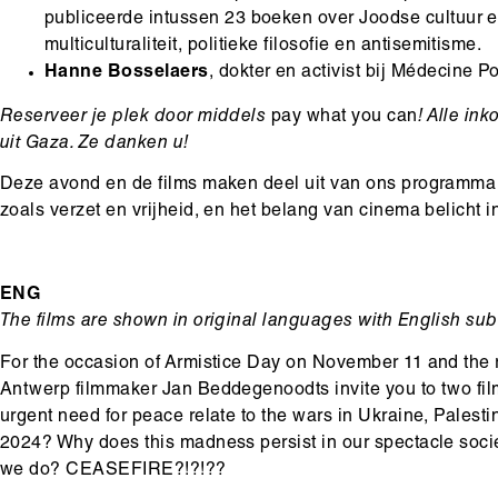
publiceerde intussen 23 boeken over Joodse cultuur en 
multiculturaliteit, politieke filosofie en antisemitisme.
Hanne Bosselaers
, dokter en activist bij Médecine P
Reserveer je plek door middels
pay what you can
! Alle in
uit Gaza. Ze danken u!
Deze avond en de films maken deel uit van ons programma
zoals verzet en vrijheid, en het belang van cinema belicht
ENG
The films are shown in original languages with English subt
For the occasion of Armistice Day on November 11 and the 
Antwerp filmmaker Jan Beddegenoodts invite you to two fi
urgent need for peace relate to the wars in Ukraine, Palest
2024? Why does this madness persist in our spectacle soci
we do? CEASEFIRE?!?!??