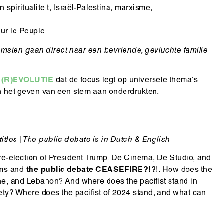
spiritualiteit, Israël-Palestina, marxisme,
our le Peuple
komsten gaan direct naar een bevriende, gevluchte familie
(R)EVOLUTIE
dat de focus legt op universele thema’s
 in het geven van een stem aan onderdrukten.
itles | The public debate is in Dutch & English
re-election of President Trump, De Cinema, De Studio, and
lms and
the public debate CEASEFIRE?!?
!. How does the
ine, and Lebanon? And where does the pacifist stand in
ety? Where does the pacifist of 2024 stand, and what can