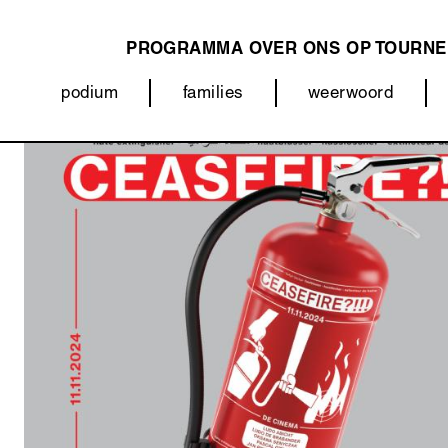
PROGRAMMA
OVER ONS
OP TOURNE
MAIN
podium
families
weerwoord
NAVIGATION
Categorieën
Afbeelding
(menu)