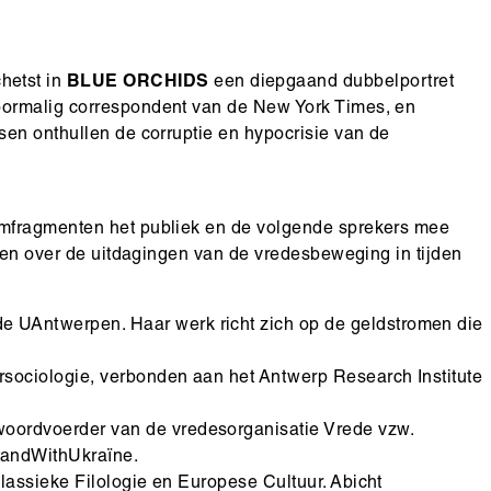
chetst in
BLUE ORCHIDS
een diepgaand dubbelportret
oormalig correspondent van de New York Times, en
sen onthullen de corruptie en hypocrisie van de
lmfragmenten het publiek en de volgende sprekers mee
e en over de uitdagingen van de vredesbeweging in tijden
de UAntwerpen. Haar werk richt zich op de geldstromen die
ursociologie, verbonden aan het Antwerp Research Institute
 woordvoerder van de vredesorganisatie Vrede vzw.
StandWithUkraïne.
r Klassieke Filologie en Europese Cultuur. Abicht