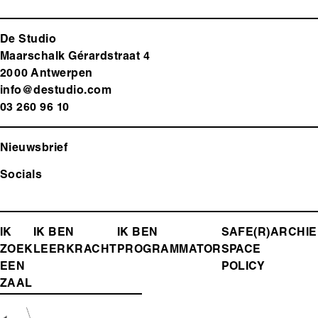
De Studio
Maarschalk Gérardstraat 4
2000 Antwerp
en
info@destudio.com
03 260 96 10
Nieuwsbrief
Socials
FOOTER-
IK
IK BEN
IK BEN
SAFE(R)
ARCHIE
ZOEK
LEERKRACHT
PROGRAMMATOR
SPACE
MENU
EEN
POLICY
ZAAL
Media
Afbeelding