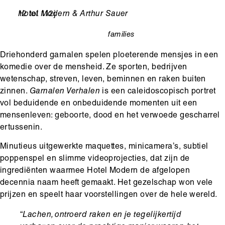
Leeftijd
12 tot 112j
Ondertitel
Hotel Modern & Arthur Sauer
families
categorie
Driehonderd garnalen spelen ploeterende mensjes in een
komedie over de mensheid. Ze sporten, bedrijven
wetenschap, streven, leven, beminnen en raken buiten
zinnen.
Garnalen Verhalen
is een caleidoscopisch portret
vol beduidende en onbeduidende momenten uit een
mensenleven: geboorte, dood en het verwoede gescharrel
ertussenin.
Minutieus uitgewerkte maquettes, minicamera’s, subtiel
poppenspel en slimme videoprojecties, dat zijn de
ingrediënten waarmee Hotel Modern de afgelopen
decennia naam heeft gemaakt. Het gezelschap won vele
prijzen en speelt haar voorstellingen over de hele wereld.
“
Lachen, ontroerd raken en je tegelijkertijd