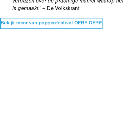
verbazen over de prachtige manier waarop het
is gemaakt.
” – De Volkskrant
Bekijk meer van poppenfestival OERF OERF
Hoofdinhoud
Media
content
Media