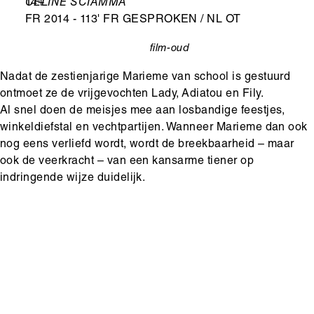
Leeftijd
14+
Ondertitel
CÉLINE SCIAMMA
FR 2014 - 113' FR GESPROKEN / NL OT
film-oud
categorie
Nadat de zestienjarige Marieme van school is gestuurd
ontmoet ze de vrijgevochten Lady, Adiatou en Fily.
Al snel doen de meisjes mee aan losbandige feestjes,
winkeldiefstal en vechtpartijen. Wanneer Marieme dan ook
nog eens verliefd wordt, wordt de breekbaarheid – maar
ook de veerkracht – van een kansarme tiener op
indringende wijze duidelijk.
Hoofdinhoud
Media
content