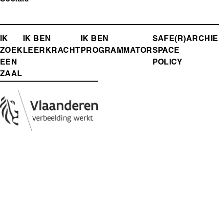
FOOTER-
IK
IK BEN
IK BEN
SAFE(R)
ARCHIE
ZOEK
LEERKRACHT
PROGRAMMATOR
SPACE
MENU
EEN
POLICY
ZAAL
Media
Afbeelding