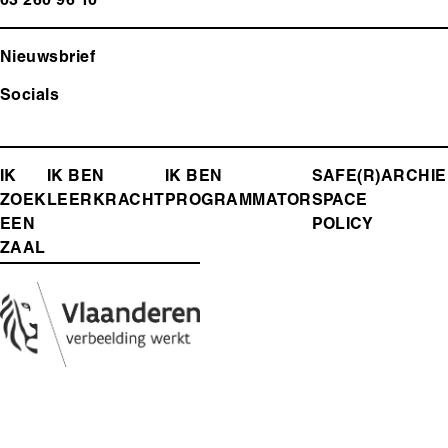
03 260 96 10
Nieuwsbrief
Socials
FOOTER-
IK
IK BEN
IK BEN
SAFE(R)
ARCHIE
ZOEK
LEERKRACHT
PROGRAMMATOR
SPACE
MENU
EEN
POLICY
ZAAL
Media
Afbeelding