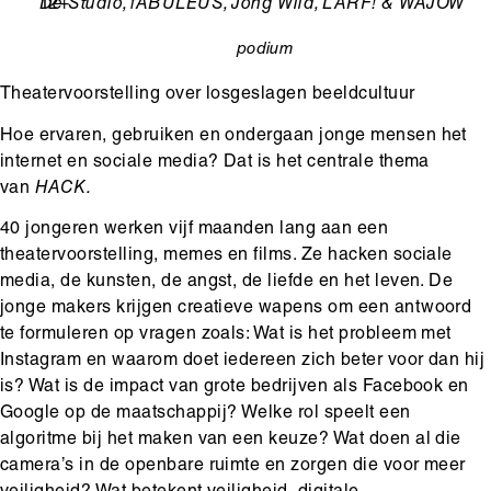
Leeftijd
12+
Ondertitel
De Studio, fABULEUS, Jong Wild, LARF! & WAJOW
podium
categorie
Theatervoorstelling over losgeslagen beeldcultuur
Hoe ervaren, gebruiken en ondergaan jonge mensen het
internet en sociale media? Dat is het centrale thema
van
HACK.
40 jongeren werken vijf maanden lang aan een
theatervoorstelling, memes en films. Ze hacken sociale
media, de kunsten, de angst, de liefde en het leven. De
jonge makers krijgen creatieve wapens om een antwoord
te formuleren op vragen zoals: Wat is het probleem met
Instagram en waarom doet iedereen zich beter voor dan hij
is? Wat is de impact van grote bedrijven als Facebook en
Google op de maatschappij? Welke rol speelt een
algoritme bij het maken van een keuze? Wat doen al die
camera’s in de openbare ruimte en zorgen die voor meer