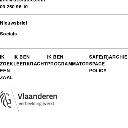
info@destudio.com
03 260 96 10
Nieuwsbrief
Socials
FOOTER-
IK
IK BEN
IK BEN
SAFE(R)
ARCHIE
ZOEK
LEERKRACHT
PROGRAMMATOR
SPACE
MENU
EEN
POLICY
ZAAL
Media
Afbeelding