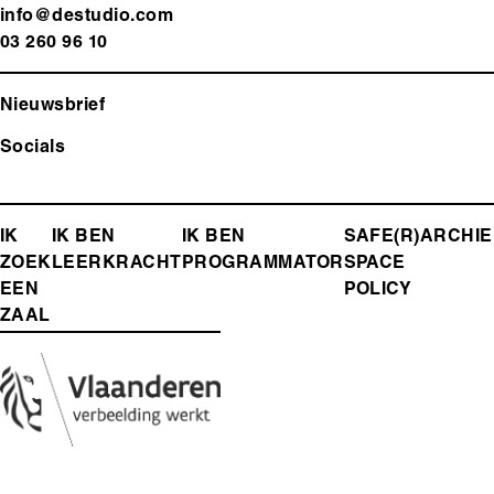
info@destudio.com
03 260 96 10
Nieuwsbrief
Socials
FOOTER-
IK
IK BEN
IK BEN
SAFE(R)
ARCHIE
ZOEK
LEERKRACHT
PROGRAMMATOR
SPACE
MENU
EEN
POLICY
ZAAL
Media
Afbeelding