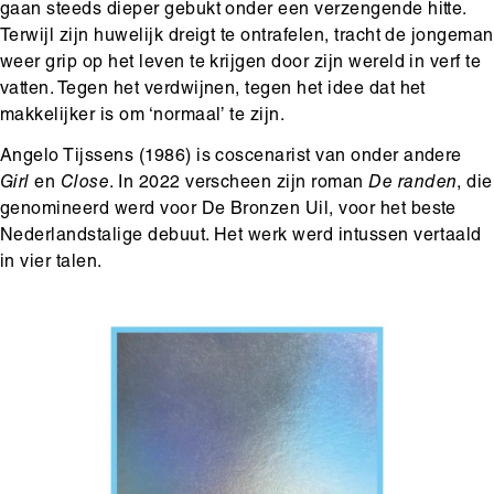
gaan steeds dieper gebukt onder een verzengende hitte.
Terwijl zijn huwelijk dreigt te ontrafelen, tracht de jongeman
weer grip op het leven te krijgen door zijn wereld in verf te
vatten. Tegen het verdwijnen, tegen het idee dat het
makkelijker is om ‘normaal’ te zijn.
Angelo Tijssens (1986) is coscenarist van onder andere
Girl
en
Close
. In 2022 verscheen zijn roman
De randen
, die
genomineerd werd voor De Bronzen Uil, voor het beste
Nederlandstalige debuut. Het werk werd intussen vertaald
in vier talen.
Hoofdinhoud
Media
Afbeelding
content