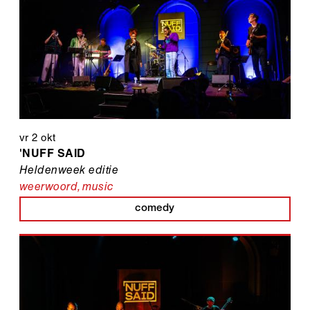
vr 2 okt
'NUFF SAID
Heldenweek editie
weerwoord
,
music
comedy