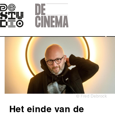
Skip
to
main
navigation
Afbeelding
Copyright
© Fred Debrock
Het einde van de