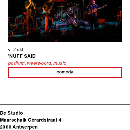
vr 2 okt
'NUFF SAID
podium
,
weerwoord
,
music
comedy
De Studio
Maarschalk Gérardstraat 4
2000 Antwerp
en