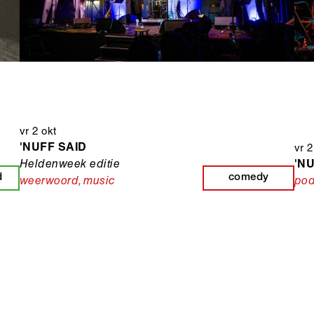
vr 2 okt
'NUFF SAID
vr 2
Heldenweek editie
'N
d
comedy
weerwoord
,
music
po