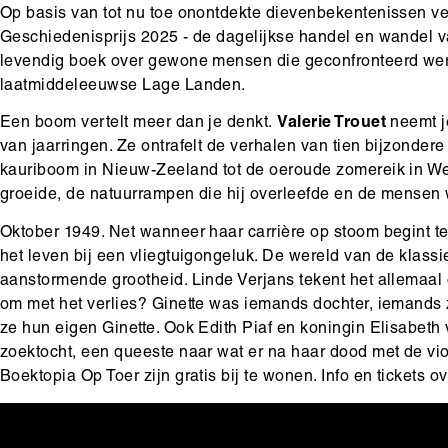
Op basis van tot nu toe onontdekte dievenbekentenissen v
Geschiedenisprijs 2025 - de dagelijkse handel en wandel 
levendig boek over gewone mensen die geconfronteerd werde
laatmiddeleeuwse Lage Landen.
Een boom vertelt meer dan je denkt.
Valerie Trouet
neemt
van jaarringen. Ze ontrafelt de verhalen van tien bijzonde
kauriboom in Nieuw-Zeeland tot de oeroude zomereik in Wes
groeide, de natuurrampen die hij overleefde en de mensen
Oktober 1949. Net wanneer haar carrière op stoom begint te
het leven bij een vliegtuigongeluk. De wereld van de klassi
aanstormende grootheid. Linde Verjans tekent het allemaal 
om met het verlies? Ginette was iemands dochter, iemands 
ze hun eigen Ginette. Ook Edith Piaf en koningin Elisabe
zoektocht, een queeste naar wat er na haar dood met de viol
Boektopia Op Toer zijn gratis bij te wonen. Info en tickets o
Hoofdinhoud
Media
Afbeelding
content