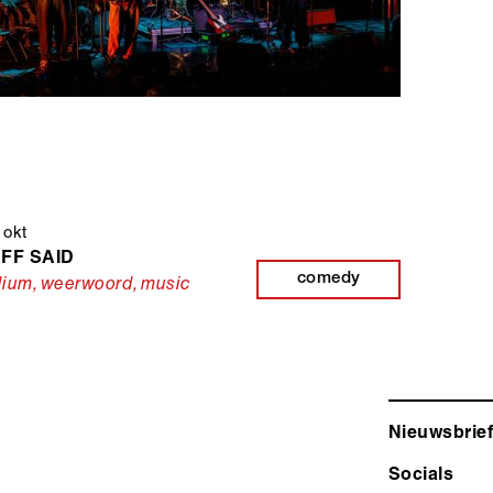
 okt
UFF SAID
comedy
dium
,
weerwoord
,
music
Nieuwsbrief
Socials