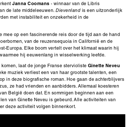
erkent
Janna Coomans
- winnaar van de Libris
van de late middeleeuwen.
Dievenland
is een uitzonderlijk
n met instabiliteit en onzekerheid in de
je mee op een fascinerende reis door de tijd aan de hand
re oerbomen, van de reuzensequoia in Californië en de
t-Europa. Elke boom vertelt over het klimaat waarin hij
 waarmee hij eeuwenlang in wisselwerking leefde.
 komen, laat de jonge Franse stervioliste
Ginette Neveu
eke muziek verliest een van haar grootste talenten, een
op in deze biografische roman. Hoe gaan de achterblijvers
zus, ze had vrienden en aanbidders. Allemaal koesteren
th van België doen dat. En sommigen beginnen aan een
en van Ginette Neveu is gebeurd. Alle activiteiten van
ver deze activiteit volgen binnenkort.