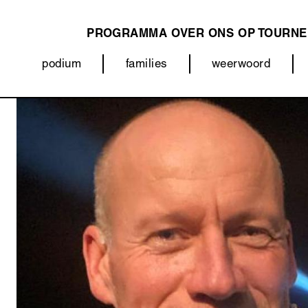
PROGRAMMA
OVER ONS
OP TOURNE
MAIN
podium
families
weerwoord
NAVIGATION
Categorieën
Afbeelding
(menu)