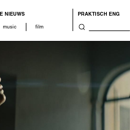
E
NIEUWS
PRAKTISCH
ENG
OVER
music
film
ONS
(MENU)