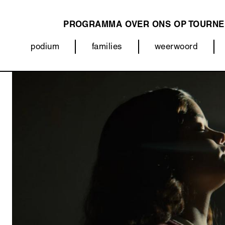
PROGRAMMA
OVER ONS
OP TOURNE
MAIN
podium
families
weerwoord
NAVIGATION
Categorieën
Afbeelding
(menu)