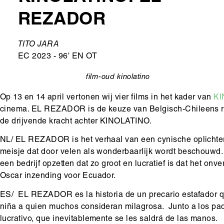
REZADOR
Ondertitel
TITO JARA
EC 2023 - 96' EN OT
film-oud
kinolatino
categorie
Op 13 en 14 april vertonen wij vier films in het kader van
KI
cinema. EL REZADOR is de keuze van Belgisch-Chileens
de drijvende kracht achter KINOLATINO.
NL/ EL REZADOR is het verhaal van een cynische oplichter d
meisje dat door velen als wonderbaarlijk wordt beschouwd. 
een bedrijf opzetten dat zo groot en lucratief is dat het onv
Oscar inzending voor Ecuador.
ES/ EL REZADOR es la historia de un precario estafador 
niña a quien muchos consideran milagrosa. Junto a los pad
lucrativo, que inevitablemente se les saldrá de las manos.