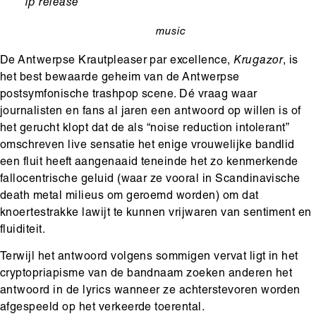
Ondertitel
lp release
music
categorie
De Antwerpse Krautpleaser par excellence,
Krugazor
, is
het best bewaarde geheim van de Antwerpse
postsymfonische trashpop scene. Dé vraag waar
journalisten en fans al jaren een antwoord op willen is of
het gerucht klopt dat de als “noise reduction intolerant”
omschreven live sensatie het enige vrouwelijke bandlid
een fluit heeft aangenaaid teneinde het zo kenmerkende
fallocentrische geluid (waar ze vooral in Scandinavische
death metal milieus om geroemd worden) om dat
knoertestrakke lawijt te kunnen vrijwaren van sentiment en
fluiditeit.
Terwijl het antwoord volgens sommigen vervat ligt in het
cryptopriapisme van de bandnaam zoeken anderen het
antwoord in de lyrics wanneer ze achterstevoren worden
afgespeeld op het verkeerde toerental.