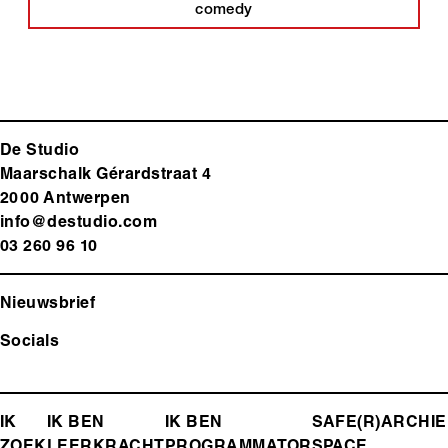
comedy
De Studio
Maarschalk Gérardstraat 4
2000 Antwerp
en
info@destudio.com
03 260 96 10
Nieuwsbrief
Socials
FOOTER-
IK
IK BEN
IK BEN
SAFE(R)
ARCHIE