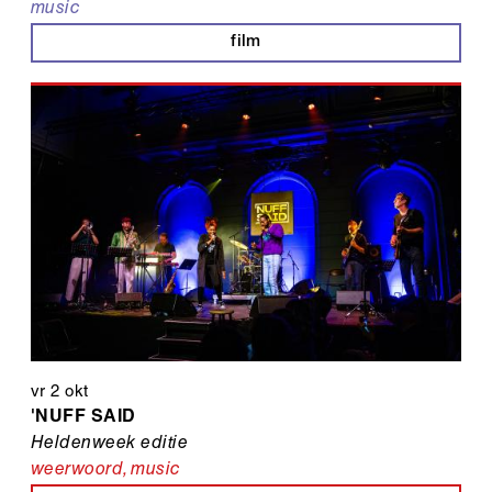
music
film
vr 2 okt
'NUFF SAID
Heldenweek editie
weerwoord
,
music