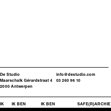
De Studio
info@destudio.com
Maarschalk Gérardstraat 4
03 260 96 10
2000 Antwerp
en
FOOTER-
IK
EEN
IK BEN
IK BEN
SAFE(R)
ARCHIE
ZOEK
LEERKRACHT
PROGRAMMATOR
SPACE