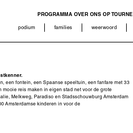
PROGRAMMA
OVER ONS
OP TOURNE
MAIN
podium
families
weerwoord
NAVIGATION
Categorieën
(menu)
stkenner.
n, een fontein, een Spaanse speeltuin, een fanfare met 33
en mooie reis maken in eigen stad net voor de grote
 Balie, Melkweg, Paradiso en Stadsschouwburg Amsterdam
800 Amsterdamse kinderen in voor de