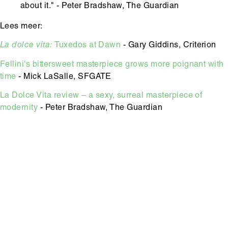
about it." - Peter Bradshaw, The Guardian
Lees meer:
La dolce vita:
Tuxedos at Dawn
- Gary Giddins, Criterion
Fellini's bittersweet masterpiece grows more poignant with
time
- Mick LaSalle, SFGATE
La Dolce Vita review – a sexy, surreal masterpiece of
modernity
- Peter Bradshaw, The Guardian
Hoofdinhoud
Media
content