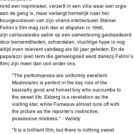
rond een nepmirakel, verzeilt in een villa waar een orgie
aan de gang is, maar verlangt heimelijk naar het
bourgeoisleven van zijn vriend-intellectueel Steiner.
Fellini’s film mag zich dan al afspelen in 1960,
zijn carnavaleske satire op een samenleving geobsedeerd
door beroemdheden, schandalen, vluchtige hype is nog
altijd even relevant vandaag als 50 jaar geleden. En de
paparazzi (een term die gemeengoed werd dankzij Fellini’s
film) zijn meer dan ooit onder ons.
"The performances are uniformly excellent.
Mastroianni is perfect in the key role of the
basically good and honest boy who succumbs to
the sweet life. Ekberg is a revelation as the
visiting star, while Furneaux almost runs off with
the picture as the reporter’s instinctive,
possessive mistress." - Variety
"It is a brilliant film, but there is nothing sweet