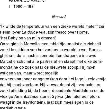
Ondertitel
FEDERICO FELLINI
IT 1960 – 168’
film-oud
categorie
“Ik wilde de temperatuur van een zieke wereld meten” zei
Fellini over
La dolce vita
, zijn fresco over Rome,
“het Babylon van mijn dromen”.
Onze gids is Marcello, een tabloidjournalist die zichzelf
zoekt te midden van het verdorven wereldje van Romes
glitterati, de ’s nachts zonnebrillen dragende incrowd.
Marcello schuimt alle parties af en slaapt met elke demi-
mondaine op zoek naar de nieuwste scoop. Hij moet
walgen van, maar wordt tegelijk
onweerstaanbaar aangetrokken door het lege luxeleventje
dat hij moet verslaan. Hij verwaarloost zijn verloofde en
zoekt afleiding bij de hoerig-decadente Maddalena en de
vlezige Amerikaanse starlet Sylvia (die later een plons
waagt in de Trevifontein), laat zich meeslepen in de
mediahysterie