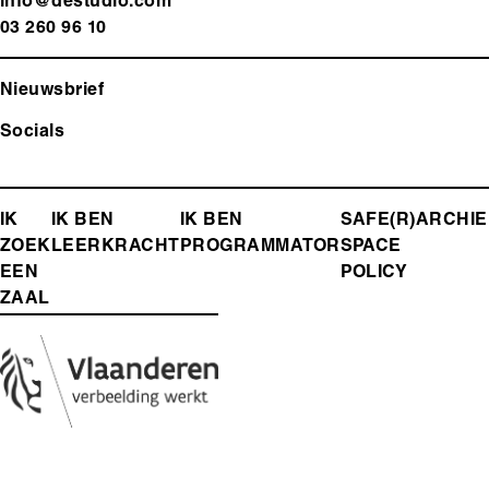
info@destudio.com
03 260 96 10
Nieuwsbrief
Socials
FOOTER-
IK
IK BEN
IK BEN
SAFE(R)
ARCHIE
ZOEK
LEERKRACHT
PROGRAMMATOR
SPACE
MENU
EEN
POLICY
ZAAL
Media
Afbeelding