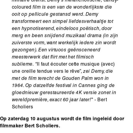
militaire dienst. Demy’s melancholische,
candy-
coloured
film is een van de wonderlijkste die
ooit op pellicule gestansd werd. Demy
transformeert een simpel liefdesverhaaltje tot
een hypnotiserend, eindeloos poëtisch, door
merg en been snijdend muzikaal drama (in zijn
zuiverste vorm, want werkelijk iedere zin wordt
gezongen). Een virtuoos geënsceneerd
meesterwerk dat flirt met het filmisch
sublieme.
“Il faut écouter cette musique (avec)
une oreille tendue vers le rêve”
, zei Demy, die
met de film terecht de Gouden Palm won in
1964. Op datzelfde festival in Cannes ging de
gloednieuw gerestaureerde 4K versie zonet in
wereldpremière, exact 60 jaar later!"
- Bert
Scholiers
Op zaterdag 10 augustus wordt de film ingeleid door
filmmaker Bert Scholiers.