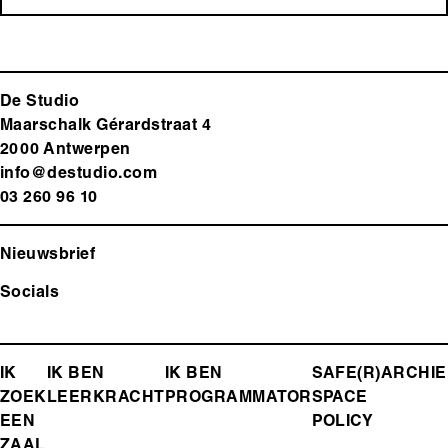
De Studio
Maarschalk Gérardstraat 4
2000 Antwerp
en
info@destudio.com
03 260 96 10
Nieuwsbrief
Socials
FOOTER-
IK
IK BEN
IK BEN
SAFE(R)
ARCHIE
ZOEK
LEERKRACHT
PROGRAMMATOR
SPACE
MENU
EEN
POLICY
ZAAL