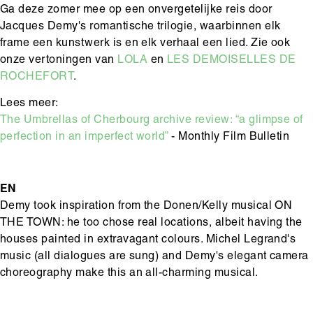
Ga deze zomer mee op een onvergetelijke reis door
Jacques Demy's romantische trilogie, waarbinnen elk
frame een kunstwerk is en elk verhaal een lied. Zie ook
onze vertoningen van
LOLA
en
LES DEMOISELLES DE
ROCHEFORT
.
Lees meer:
The Umbrellas of Cherbourg archive review: “a glimpse of
perfection in an imperfect world”
- Monthly Film Bulletin
EN
Demy took inspiration from the Donen/Kelly musical ON
THE TOWN: he too chose real locations, albeit having the
houses painted in extravagant colours. Michel Legrand's
music (all dialogues are sung) and Demy's elegant camera
choreography make this an all-charming musical.
Hoofdinhoud
Media