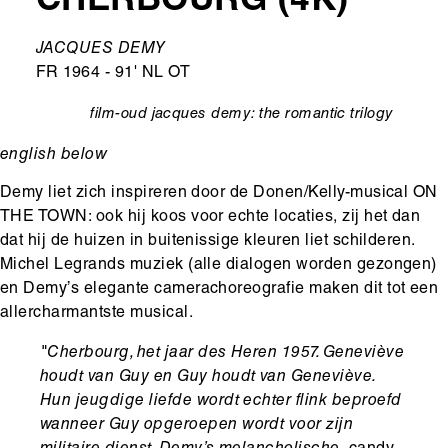
CHERBOURG (4K)
Ondertitel
JACQUES DEMY
FR 1964 - 91' NL OT
film-oud
jacques demy: the romantic trilogy
categorie
english below
Demy liet zich inspireren door de Donen/Kelly-musical ON
THE TOWN: ook hij koos voor echte locaties, zij het dan
dat hij de huizen in buitenissige kleuren liet schilderen.
Michel Legrands muziek (alle dialogen worden gezongen)
en Demy’s elegante camerachoreografie maken dit tot een
allercharmantste musical.
"Cherbourg, het jaar des Heren 1957. Geneviève
houdt van Guy en Guy houdt van Geneviève.
Hun jeugdige liefde wordt echter flink beproefd
wanneer Guy opgeroepen wordt voor zijn