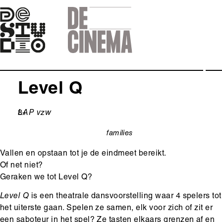
Skip
to
main
navigation
Level Q
Leeftijd
8+
Ondertitel
LAP vzw
families
categorie
Vallen en opstaan tot je de eindmeet bereikt.
Of net niet?
Geraken we tot Level Q?
Level Q
is een theatrale dansvoorstelling waar 4 spelers tot
het uiterste gaan. Spelen ze samen, elk voor zich of zit er
een saboteur in het spel? Ze tasten elkaars grenzen af en