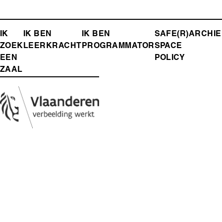
FOOTER-
IK
IK BEN
IK BEN
SAFE(R)
ARCHIE
ZOEK
LEERKRACHT
PROGRAMMATOR
SPACE
MENU
EEN
POLICY
ZAAL
Media
Afbeelding