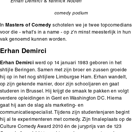
Ondertitel
Erhan Demirci & Yannick Noben
comedy
podium
categorie
In
Masters of Comedy
schotelen we je twee topcomedians
voor die - what's in a name - op z'n minst meesterlijk in hun
vak genoemd kunnen worden.
Erhan Demirci
Erhan Demirci
werd op 14 januari 1983 geboren in het
shtijle Beringen. Samen met zijn broer en zussen groeide
hij op in het nog shtijlere Limburgse Ham. Erhan wandelt,
op zijn gekende manier, door zijn schooljaren en gaat
studeren in Brussel. Hij krijgt de smaak te pakken en volgt
verdere opleidingen in Gent en Washington DC. Hierna
gaat hij aan de slag als marketing- en
communicatiespecialist. Tijdens zijn studentenjaren begint
hij al te experimenteren met comedy. Zijn finaleplaats op de
Culture Comedy Award 2010 én de juryprijs van de 123