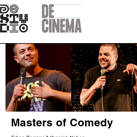
Skip
to
main
navigation
Afbeelding
Masters of Comedy