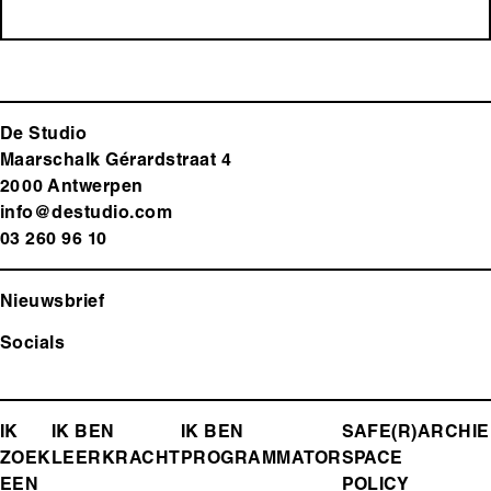
De Studio
Maarschalk Gérardstraat 4
2000 Antwerp
en
info@destudio.com
03 260 96 10
Nieuwsbrief
Socials
FOOTER-
IK
IK BEN
IK BEN
SAFE(R)
ARCHIE
ZOEK
LEERKRACHT
PROGRAMMATOR
SPACE
MENU
EEN
POLICY