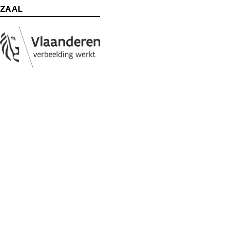
ZAAL
Media
Afbeelding