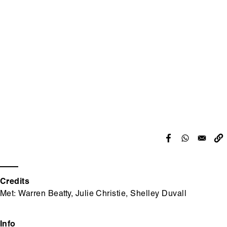
Hoofdinhoud
Media
content
Credits
Met: Warren Beatty, Julie Christie, Shelley Duvall
Info