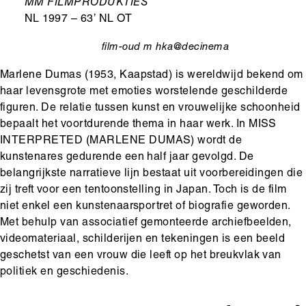
Ondertitel
MM FILMPRODUKTIES
NL 1997 – 63’ NL OT
film-oud
m hka@decinema
categorie
Marlene Dumas (1953, Kaapstad) is wereldwijd bekend om
haar levensgrote met emoties worstelende geschilderde
figuren. De relatie tussen kunst en vrouwelijke schoonheid
bepaalt het voortdurende thema in haar werk. In MISS
INTERPRETED (MARLENE DUMAS) wordt de
kunstenares gedurende een half jaar gevolgd. De
belangrijkste narratieve lijn bestaat uit voorbereidingen die
zij treft voor een tentoonstelling in Japan. Toch is de film
niet enkel een kunstenaarsportret of biografie geworden.
Met behulp van associatief gemonteerde archiefbeelden,
videomateriaal, schilderijen en tekeningen is een beeld
geschetst van een vrouw die leeft op het breukvlak van
politiek en geschiedenis.