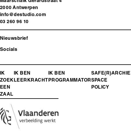
Maarschalk Gérardstraat 4
2000 Antwerp
en
info@destudio.com
03 260 96 10
Nieuwsbrief
Socials
FOOTER-
IK
IK BEN
IK BEN
SAFE(R)
ARCHIE
ZOEK
LEERKRACHT
PROGRAMMATOR
SPACE
MENU
EEN
POLICY
ZAAL
Media
Afbeelding