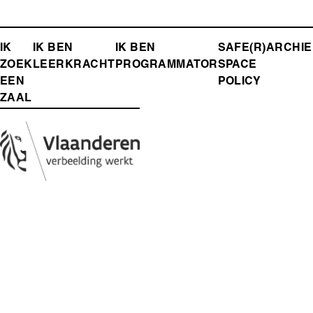
FOOTER-
IK
IK BEN
IK BEN
SAFE(R)
ARCHIE
ZOEK
LEERKRACHT
PROGRAMMATOR
SPACE
MENU
EEN
POLICY
ZAAL
Media
Afbeelding