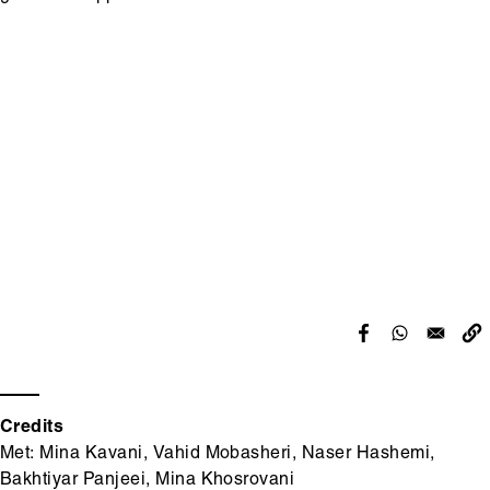
Hoofdinhoud
Media
content
Credits
Met: Mina Kavani, Vahid Mobasheri, Naser Hashemi,
Bakhtiyar Panjeei, Mina Khosrovani