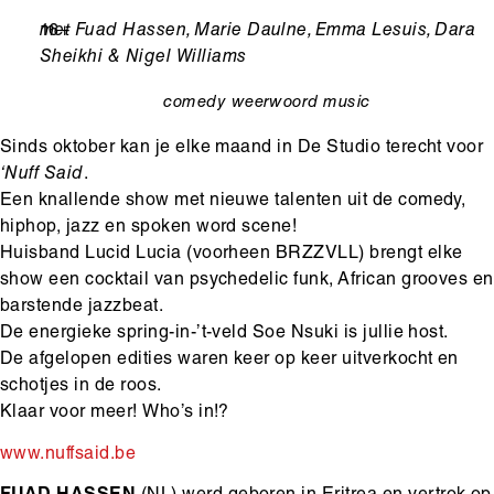
Leeftijd
16+
Ondertitel
met Fuad Hassen, Marie Daulne, Emma Lesuis, Dara
Sheikhi & Nigel Williams
comedy
weerwoord
music
categorie
Sinds oktober kan je elke maand in De Studio terecht voor
‘Nuff Said
.
Een knallende show met nieuwe talenten uit de comedy,
hiphop, jazz en spoken word scene!
Huisband Lucid Lucia (voorheen BRZZVLL) brengt elke
show een cocktail van psychedelic funk, African grooves en
barstende jazzbeat.
De energieke spring-in-’t-veld Soe Nsuki is jullie host.
De afgelopen edities waren keer op keer uitverkocht en
schotjes in de roos.
Klaar voor meer! Who’s in!?
www.nuffsaid.be