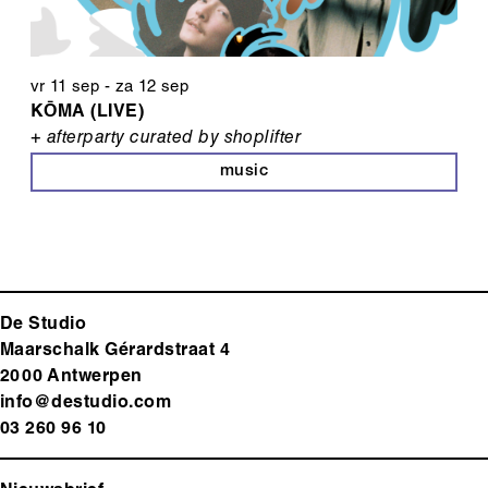
vr 11 sep
-
za 12 sep
KŌMA (LIVE)
+ afterparty curated by shoplifter
music
De Studio
Maarschalk Gérardstraat 4
2000 Antwerp
en
info@destudio.com
03 260 96 10