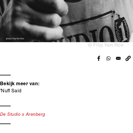
Copyright
© Filip Van Roe
Bekijk meer van:
'Nuff Said
Tags
De Studio x Arenberg