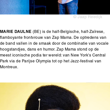
Copyright
© Jaap Reedijk
MARIE DAULNE
(BE) is de half-Belgische, half-Zaïrese,
flamboyante frontvrouw van Zap Mama. De optredens van
de band vallen in de smaak door de combinatie van vocale
hoogstandjes, dans en humor. Zap Mama stond op de
meest iconische podia ter wereld: van New York's Central
Park via de Parijse Olympia tot op het Jazz-festival van
Montreux.
Media
Afbeelding
content