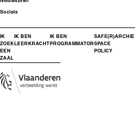
Nieuwsbrief
Socials
FOOTER-
IK
IK BEN
IK BEN
SAFE(R)
ARCHIE
ZOEK
LEERKRACHT
PROGRAMMATOR
SPACE
MENU
EEN
POLICY
ZAAL
Media
Afbeelding