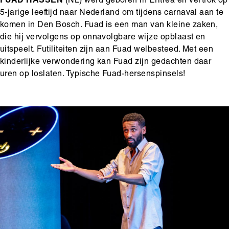
Hoofdinhoud
FUAD HASSEN
(NL) werd geboren in Eritrea en vertrok op
5-jarige leeftijd naar Nederland om tijdens carnaval aan te
komen in Den Bosch. Fuad is een man van kleine zaken,
die hij vervolgens op onnavolgbare wijze opblaast en
uitspeelt. Futiliteiten zijn aan Fuad welbesteed. Met een
kinderlijke verwondering kan Fuad zijn gedachten daar
uren op loslaten. Typische Fuad-hersenspinsels!
Media
Afbeelding
content