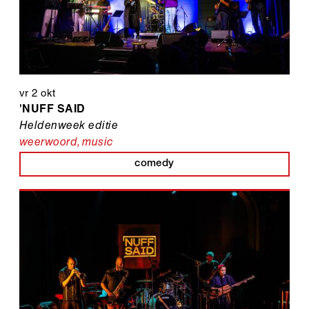
vr 2 okt
'NUFF SAID
Heldenweek editie
weerwoord
,
music
comedy