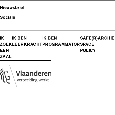
Nieuwsbrief
Socials
FOOTER-
IK
IK BEN
IK BEN
SAFE(R)
ARCHIE
ZOEK
LEERKRACHT
PROGRAMMATOR
SPACE
MENU
EEN
POLICY
ZAAL
Media
Afbeelding