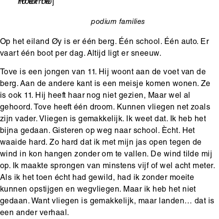
Leeftijd
10 tot 110j
Ondertitel
FroeFroe
podium
families
categorie
Op het eiland Øy is er één berg. Één school. Één auto. Er
vaart één boot per dag. Altijd ligt er sneeuw.
Tove is een jongen van 11. Hij woont aan de voet van de
berg. Aan de andere kant is een meisje komen wonen. Ze
is ook 11. Hij heeft haar nog niet gezien, Maar wel al
gehoord. Tove heeft één droom. Kunnen vliegen net zoals
zijn vader. Vliegen is gemakkelijk. Ik weet dat. Ik heb het
bijna gedaan. Gisteren op weg naar school. Ècht. Het
waaide hard. Zo hard dat ik met mijn jas open tegen de
wind in kon hangen zonder om te vallen. De wind tilde mij
op. Ik maakte sprongen van minstens vijf of wel acht meter.
Als ik het toen écht had gewild, had ik zonder moeite
kunnen opstijgen en wegvliegen. Maar ik heb het niet
gedaan. Want vliegen is gemakkelijk, maar landen… dat is
een ander verhaal.