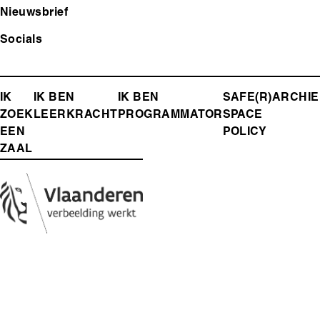
Nieuwsbrief
Socials
FOOTER-
IK
IK BEN
IK BEN
SAFE(R)
ARCHIE
ZOEK
LEERKRACHT
PROGRAMMATOR
SPACE
MENU
EEN
POLICY
ZAAL
Media
Afbeelding