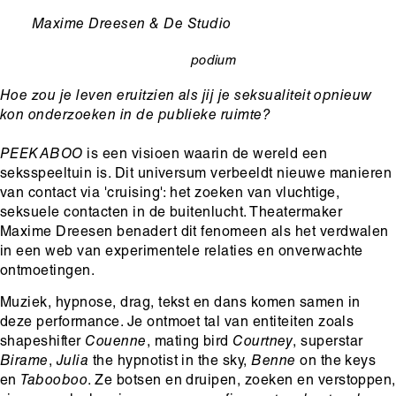
Ondertitel
Maxime Dreesen & De Studio
podium
categorie
Hoe zou je leven eruitzien als jij je seksualiteit opnieuw
kon onderzoeken in de publieke ruimte?
PEEKABOO
is een visioen waarin de wereld een
seksspeeltuin is. Dit universum verbeeldt nieuwe manieren
van contact via 'cruising': het zoeken van vluchtige,
seksuele contacten in de buitenlucht. Theatermaker
Maxime Dreesen benadert dit fenomeen als het verdwalen
in een web van experimentele relaties en onverwachte
ontmoetingen.
Muziek, hypnose, drag, tekst en dans komen samen in
deze performance. Je ontmoet tal van entiteiten zoals
shapeshifter
Couenne
, mating bird
Courtney
, superstar
Birame
,
Julia
the hypnotist in the sky,
Benne
on the keys
en
Tabooboo
. Ze botsen en druipen, zoeken en verstoppen,