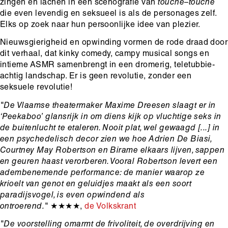
zingen en lachen in een scenografie van
touche–touche
die even levendig en seksueel is als de personages zelf.
Elks op zoek naar hun persoonlijke idee van plezier.
Nieuwsgierigheid en opwinding vormen de rode draad door
dit verhaal, dat kinky comedy, campy musical songs en
intieme ASMR samenbrengt in een dromerig, teletubbie-
achtig landschap. Er is geen revolutie, zonder een
seksuele revolutie!
"De Vlaamse theatermaker Maxime Dreesen slaagt er in
‘Peekaboo’ glansrijk in om diens kijk op vluchtige seks in
de buitenlucht te etaleren. Nooit plat, wel gewaagd [...] in
een psychedelisch decor zien we hoe Adrien De Biasi,
Courtney May Robertson en Birame elkaars lijven, sappen
en geuren haast verorberen. Vooral Robertson levert een
adembenemende performance: de manier waarop ze
krioelt van genot en geluidjes maakt als een soort
paradijsvogel, is even opwindend als
ontroerend."
★★★★,
de Volkskrant
"De voorstelling omarmt de frivoliteit, de overdrijving en