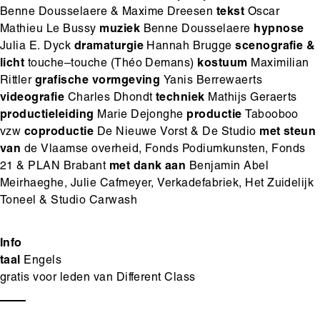
Benne Dousselaere & Maxime Dreesen
tekst
Oscar
Mathieu Le Bussy
muziek
Benne Dousselaere
hypnose
Julia E. Dyck
dramaturgie
Hannah Brugge
scenografie &
licht
touche–touche (Théo Demans)
kostuum
Maximilian
Rittler
grafische vormgeving
Yanis Berrewaerts
videografie
Charles Dhondt
techniek
Mathijs Geraerts
productieleiding
Marie Dejonghe
productie
Tabooboo
vzw
coproductie
De Nieuwe Vorst & De Studio
met steun
van
de Vlaamse overheid, Fonds Podiumkunsten, Fonds
21 & PLAN Brabant
met dank aan
Benjamin Abel
Meirhaeghe, Julie Cafmeyer, Verkadefabriek, Het Zuidelijk
Toneel & Studio Carwash
Info
taal
Engels
gratis voor leden van Different Class