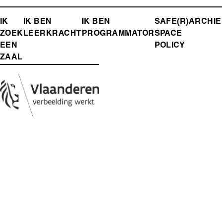
FOOTER-
IK
IK BEN
IK BEN
SAFE(R)
ARCHIE
ZOEK
LEERKRACHT
PROGRAMMATOR
SPACE
MENU
EEN
POLICY
ZAAL
Media
Afbeelding