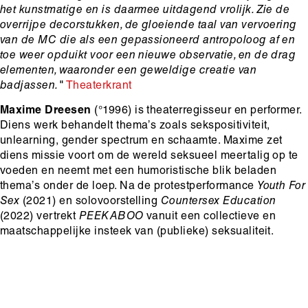
het kunstmatige en is daarmee uitdagend vrolijk. Zie de
overrijpe decorstukken, de gloeiende taal van vervoering
van de MC die als een gepassioneerd antropoloog af en
toe weer opduikt voor een nieuwe observatie, en de drag
elementen, waaronder een geweldige creatie van
badjassen."
Theaterkrant
Maxime Dreesen
(°1996) is theaterregisseur en performer.
Diens werk behandelt thema’s zoals sekspositiviteit,
unlearning, gender spectrum en schaamte. Maxime zet
diens missie voort om de wereld seksueel meertalig op te
voeden en neemt met een humoristische blik beladen
thema’s onder de loep. Na de protestperformance
Youth For
Sex
(2021) en solovoorstelling
Countersex Education
(2022) vertrekt
PEEKABOO
vanuit een collectieve en
maatschappelijke insteek van (publieke) seksualiteit.
Hoofdinhoud
Media
content