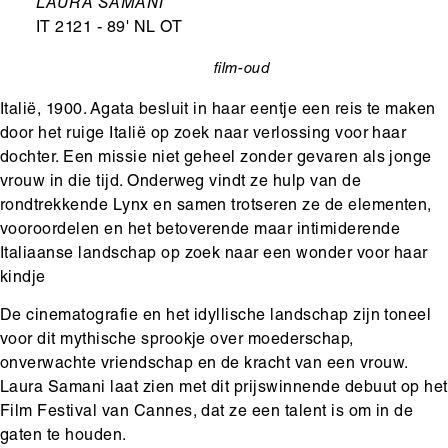
Ondertitel
LAURA SAMANI
IT 2121 - 89' NL OT
film-oud
categorie
Italië, 1900. Agata besluit in haar eentje een reis te maken
door het ruige Italië op zoek naar verlossing voor haar
dochter. Een missie niet geheel zonder gevaren als jonge
vrouw in die tijd. Onderweg vindt ze hulp van de
rondtrekkende Lynx en samen trotseren ze de elementen,
vooroordelen en het betoverende maar intimiderende
Italiaanse landschap op zoek naar een wonder voor haar
kindje
De cinematografie en het idyllische landschap zijn toneel
voor dit mythische sprookje over moederschap,
onverwachte vriendschap en de kracht van een vrouw.
Laura Samani laat zien met dit prijswinnende debuut op het
Film Festival van Cannes, dat ze een talent is om in de
gaten te houden.