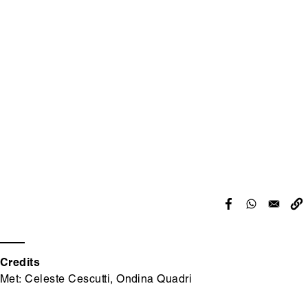
Hoofdinhoud
Media
content
Credits
Met: Celeste Cescutti, Ondina Quadri