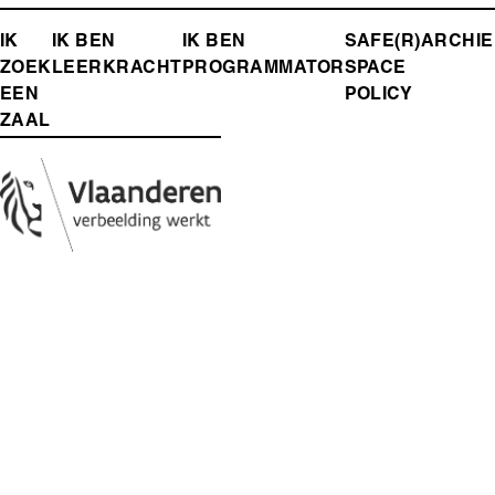
FOOTER-
IK
IK BEN
IK BEN
SAFE(R)
ARCHIE
ZOEK
LEERKRACHT
PROGRAMMATOR
SPACE
MENU
EEN
POLICY
ZAAL
Media
Afbeelding