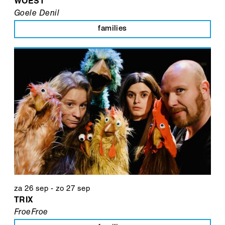
WOEST
Goele Denil
families
za 26 sep
-
zo 27 sep
TRIX
FroeFroe