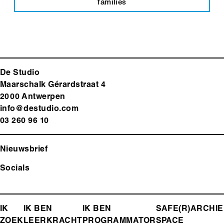
families
De Studio
Maarschalk Gérardstraat 4
2000 Antwerp
en
info@destudio.com
03 260 96 10
Nieuwsbrief
Socials
FOOTER-
IK
IK BEN
IK BEN
SAFE(R)
ARCHIE
ZOEK
LEERKRACHT
PROGRAMMATOR
SPACE