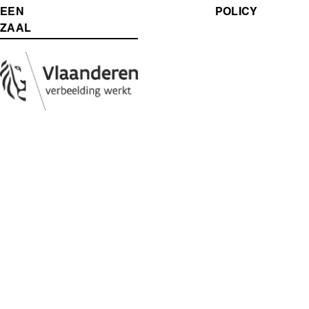
MENU
EEN
POLICY
ZAAL
Media
Afbeelding