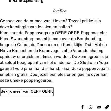
Leeftijd
0 tot 100 jaar
Ondertitel
Koen Swanenberg
families
categorie
Genoeg van de ratrace van ’t leven? Teveel prikkels in
deze kerstorgie van feesten en ballen?
Kom naar de Poppenyoga op OERF OERF. Poppenspeler
Koen Swanenberg neemt je mee over de Berghouding,
langs de Cobra, de Danser en de Koninklijke Duif. Met de
Halve Kameel en de Kraanvogel zal je Vuurademhaling
opnieuw energiek en ritmisch worden. De zonnegroet is je
absoluut hoogtepunt van het eindejaar. De Studio en Yoga
gaan al vele jaren hand in hand, maar deze poppenyoga is
uniek en gratis. Doe jezelf een plezier en geef je over aan
deze unieke poppengoeroe.
Bekijk meer van OERF OERF.