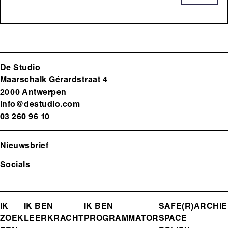
De Studio
Maarschalk Gérardstraat 4
2000 Antwerp
en
info@destudio.com
03 260 96 10
Nieuwsbrief
Socials
FOOTER-
IK
IK BEN
IK BEN
SAFE(R)
ARCHIE
ZOEK
LEERKRACHT
PROGRAMMATOR
SPACE