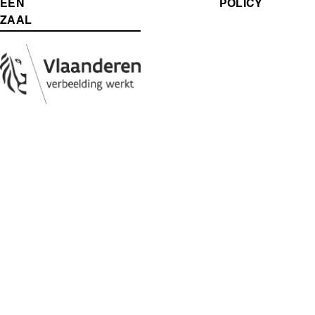
MENU
EEN
POLICY
ZAAL
Media
Afbeelding