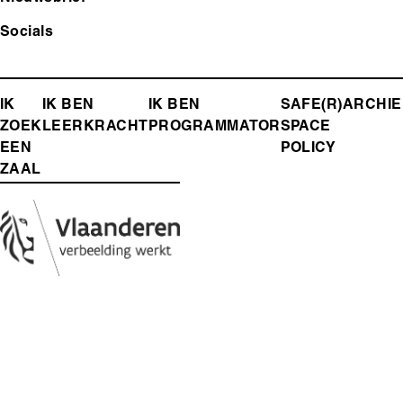
Socials
FOOTER-
IK
IK BEN
IK BEN
SAFE(R)
ARCHIE
ZOEK
LEERKRACHT
PROGRAMMATOR
SPACE
MENU
EEN
POLICY
ZAAL
Media
Afbeelding